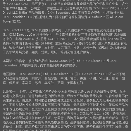
号：20200000267，第五类别），获准从事金融服务及金融产品的介绍和推广业务。该公
司是 CXM 集团旗下公司之一，并独立运营，负责向客户介绍由 CXM Group (SC) 和 CXM
Direct LLC 提供的产品与服务。CXM Securities LLC 不持有客户资金，也不执行交易。
CXM Securities LLC 的注册地址为：阿拉伯联合酋长国迪拜 Al Sufouh 2 区 Al Salam
Tower 32 层。
CXM Direct LLC 是 CXM 集团旗下的成员，该集团在多个司法管辖区设有受监管的实
体。CXM Direct LLC 的注册地址为：圣文森特和格林纳丁斯金斯敦斯托尼格朗德金融服
务中心，邮编 VC0100（注册号 444 LLC 2020）。本公司的经营范围包括《2009年圣文
森特和格林纳丁斯修订法》第149章《国际商业公司（修订与合并）法》未禁止的所有活
动。这些活动包括但不限于：在外汇、大宗商品、指数、差价合约（CFDs）及杠杆金融
工具领域开展交易、融资、贷款、经纪、培训及管理账户服务。
本网站上的信息、服务和产品均由CXM Group (SC) Ltd、CXM Direct LLC及CXM
Securities LLC独家提供，而非由任何关联实体提供。
地区限制：CXM Group (SC) Ltd、CXM Direct LLC 及 CXM Securities LLC 不向以下地
区的居民提供服务：阿富汗、白俄罗斯、中国、古巴、香港、伊朗、利比亚、缅甸、朝
鲜、俄罗斯、索马里、苏丹、乌克兰、英国、美国和也门。
风险警告： 外汇、加密货币和差价合约交易具有较高风险，未必适合所有投资者。在决
定进行交易之前，请仔细考虑您的投资目标、经验水平和风险承受能力。过往业绩并不代
表未来表现。请注意，您可能会损失部分或全部初始投资；请勿投入您无法承受损失的资
金。不同类型的投资或资产具有不同程度的风险，无法保证任何特定投资、策略或产品的
未来表现必然获利。也无法保证任何投资的表现或类似活动适合您本人或您的投资组合。
交易差价合约既不保证获利，也不保证能够避免亏损。CXM及其员工、代表、关联方或
类似主体均无法提供任何此类保证。您同意，风险是差价合约交易的固有组成部分，您必
须具备足够的财务能力承担相关风险以及由此产生的任何损失。投资组合的价值可能因股
票价格、利率、商品价格和汇率等市场因素的变化而下降。若价格出现任何不利波动，您
可能面临损失全部投资本金的风险。