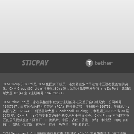
CXM Group (SC) Ltd 是 CXM 集团旗下成员，该集团在多个司法管辖区设有受监管的实
体。CXM Group (SC) Ltd 的注册地址为：塞舌尔马埃岛伊勒杜波特（Ile Du Port）弗朗西
斯大厦 101(A) 室（注册编号：8437923-1）
CXM Prime Ltd 是一家在英格兰和威尔士注册的外汇及差价合约经纪商，公司编号
13407617，由英国金融行为监管局（FCA）授权并监管，注册编号 966753。注册地址：
英国伦敦 ECV3 4AB，利登霍尔大厦（Leadenhall Building），利登霍尔街 122 号 30 层
3043 室。CXM Prime 仅与专业客户或合格交易对手开展业务。CXM Prime 不向以下地
区的居民提供服务：阿富汗、白俄罗斯、中国、古巴、香港、伊朗、利比亚、缅甸（缅
甸）、朝鲜、俄罗斯、索马里、苏丹、乌克兰、美国和也门。
CXM Securities LLC 已获得阿联酋资本市场管理局（CMA）颁发的许可证（许可证编