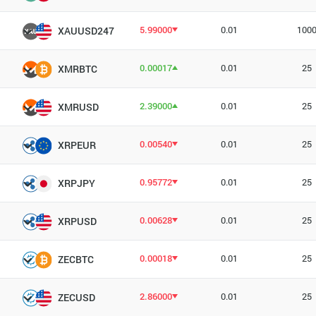
5.99000
0.01
100
XAUUSD247
0.00017
0.01
25
XMRBTC
2.39000
0.01
25
XMRUSD
0.00540
0.01
25
XRPEUR
0.95772
0.01
25
XRPJPY
0.00628
0.01
25
XRPUSD
0.00018
0.01
25
ZECBTC
2.86000
0.01
25
ZECUSD