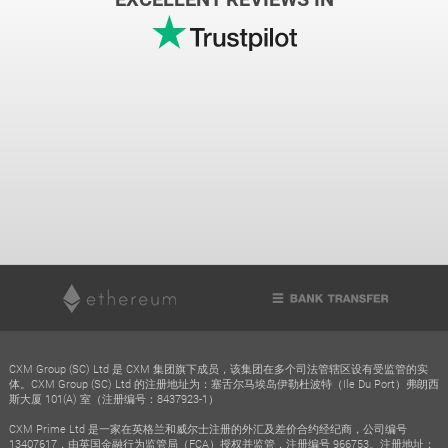
CXM Group (SC) Ltd 是 CXM 集团旗下成员，该集团在多个司法管辖区设有受监管的实
体。CXM Group (SC) Ltd 的注册地址为：塞舌尔马埃岛伊勒杜波特（Ile Du Port）弗朗西
斯大厦 101(A) 室（注册编号：8437923-1）
CXM Prime Ltd 是一家在英格兰和威尔士注册的外汇及差价合约经纪商，公司编号
13407617，由英国金融行为监管局（FCA）授权并监管，注册编号 966753。注册地址：