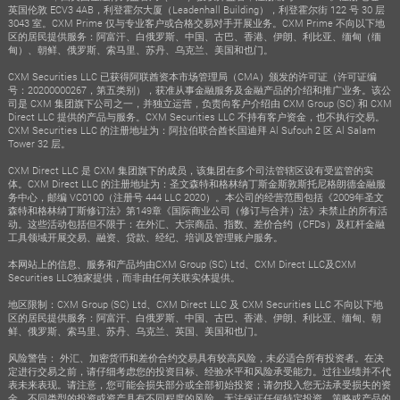
英国伦敦 ECV3 4AB，利登霍尔大厦（Leadenhall Building），利登霍尔街 122 号 30 层
3043 室。CXM Prime 仅与专业客户或合格交易对手开展业务。CXM Prime 不向以下地
区的居民提供服务：阿富汗、白俄罗斯、中国、古巴、香港、伊朗、利比亚、缅甸（缅
甸）、朝鲜、俄罗斯、索马里、苏丹、乌克兰、美国和也门。
CXM Securities LLC 已获得阿联酋资本市场管理局（CMA）颁发的许可证（许可证编
号：20200000267，第五类别），获准从事金融服务及金融产品的介绍和推广业务。该公
司是 CXM 集团旗下公司之一，并独立运营，负责向客户介绍由 CXM Group (SC) 和 CXM
Direct LLC 提供的产品与服务。CXM Securities LLC 不持有客户资金，也不执行交易。
CXM Securities LLC 的注册地址为：阿拉伯联合酋长国迪拜 Al Sufouh 2 区 Al Salam
Tower 32 层。
CXM Direct LLC 是 CXM 集团旗下的成员，该集团在多个司法管辖区设有受监管的实
体。CXM Direct LLC 的注册地址为：圣文森特和格林纳丁斯金斯敦斯托尼格朗德金融服
务中心，邮编 VC0100（注册号 444 LLC 2020）。本公司的经营范围包括《2009年圣文
森特和格林纳丁斯修订法》第149章《国际商业公司（修订与合并）法》未禁止的所有活
动。这些活动包括但不限于：在外汇、大宗商品、指数、差价合约（CFDs）及杠杆金融
工具领域开展交易、融资、贷款、经纪、培训及管理账户服务。
本网站上的信息、服务和产品均由CXM Group (SC) Ltd、CXM Direct LLC及CXM
Securities LLC独家提供，而非由任何关联实体提供。
地区限制：CXM Group (SC) Ltd、CXM Direct LLC 及 CXM Securities LLC 不向以下地
区的居民提供服务：阿富汗、白俄罗斯、中国、古巴、香港、伊朗、利比亚、缅甸、朝
鲜、俄罗斯、索马里、苏丹、乌克兰、英国、美国和也门。
风险警告： 外汇、加密货币和差价合约交易具有较高风险，未必适合所有投资者。在决
定进行交易之前，请仔细考虑您的投资目标、经验水平和风险承受能力。过往业绩并不代
表未来表现。请注意，您可能会损失部分或全部初始投资；请勿投入您无法承受损失的资
金。不同类型的投资或资产具有不同程度的风险，无法保证任何特定投资、策略或产品的