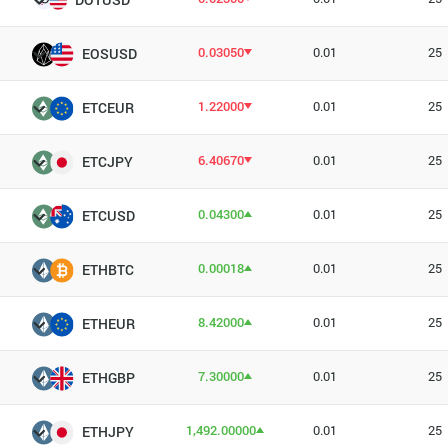
0.03050
0.01
25
EOSUSD
1.22000
0.01
25
ETCEUR
6.40670
0.01
25
ETCJPY
0.04300
0.01
25
ETCUSD
0.00018
0.01
25
ETHBTC
8.42000
0.01
25
ETHEUR
7.30000
0.01
25
ETHGBP
1,492.00000
0.01
25
ETHJPY