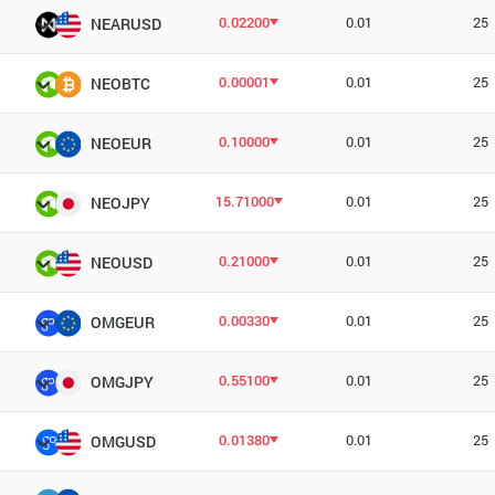
0.02200
0.01
25
NEARUSD
0.00001
0.01
25
NEOBTC
0.10000
0.01
25
NEOEUR
15.71000
0.01
25
NEOJPY
0.21000
0.01
25
NEOUSD
0.00330
0.01
25
OMGEUR
0.55100
0.01
25
OMGJPY
0.01380
0.01
25
OMGUSD