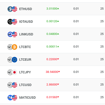
3.01000
0.01
25
ETHUSD
0.00120
0.01
25
IOTAUSD
0.04800
0.01
25
LINKUSD
0.00011
0.01
25
LTCBTC
0.22000
0.01
25
LTCEUR
38.94000
0.01
25
LTCJPY
2.86000
0.01
25
LTCUSD
0.01565
0.01
25
MATICUSD