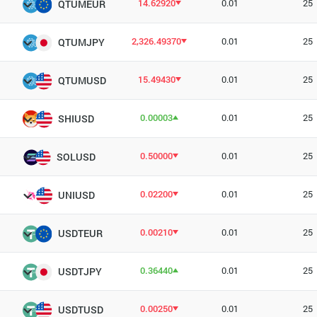
14.62920
0.01
25
QTUMEUR
2,326.49370
0.01
25
QTUMJPY
15.49430
0.01
25
QTUMUSD
0.00003
0.01
25
SHIUSD
0.50000
0.01
25
SOLUSD
0.02200
0.01
25
UNIUSD
0.00210
0.01
25
USDTEUR
0.36440
0.01
25
USDTJPY
0.00250
0.01
25
USDTUSD