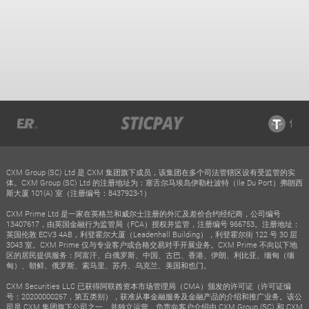
CXM Group (SC) Ltd 是 CXM 集团旗下成员，该集团在多个司法管辖区设有受监管的实
体。CXM Group (SC) Ltd 的注册地址为：塞舌尔马埃岛伊勒杜波特（Ile Du Port）弗朗西
斯大厦 101(A) 室（注册编号：8437923-1）
CXM Prime Ltd 是一家在英格兰和威尔士注册的外汇及差价合约经纪商，公司编号
13407617，由英国金融行为监管局（FCA）授权并监管，注册编号 966753。注册地址：
英国伦敦 ECV3 4AB，利登霍尔大厦（Leadenhall Building），利登霍尔街 122 号 30 层
3043 室。CXM Prime 仅与专业客户或合格交易对手开展业务。CXM Prime 不向以下地
区的居民提供服务：阿富汗、白俄罗斯、中国、古巴、香港、伊朗、利比亚、缅甸（缅
甸）、朝鲜、俄罗斯、索马里、苏丹、乌克兰、美国和也门。
CXM Securities LLC 已获得阿联酋资本市场管理局（CMA）颁发的许可证（许可证编
号：20200000267，第五类别），获准从事金融服务及金融产品的介绍和推广业务。该公
司是 CXM 集团旗下公司之一，并独立运营，负责向客户介绍由 CXM Group (SC) 和 CXM