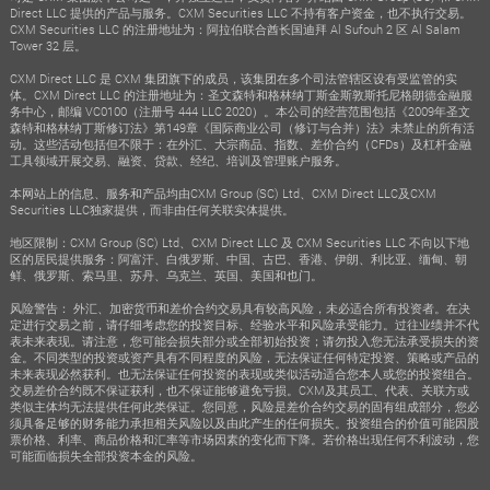
Direct LLC 提供的产品与服务。CXM Securities LLC 不持有客户资金，也不执行交易。
CXM Securities LLC 的注册地址为：阿拉伯联合酋长国迪拜 Al Sufouh 2 区 Al Salam
Tower 32 层。
CXM Direct LLC 是 CXM 集团旗下的成员，该集团在多个司法管辖区设有受监管的实
体。CXM Direct LLC 的注册地址为：圣文森特和格林纳丁斯金斯敦斯托尼格朗德金融服
务中心，邮编 VC0100（注册号 444 LLC 2020）。本公司的经营范围包括《2009年圣文
森特和格林纳丁斯修订法》第149章《国际商业公司（修订与合并）法》未禁止的所有活
动。这些活动包括但不限于：在外汇、大宗商品、指数、差价合约（CFDs）及杠杆金融
工具领域开展交易、融资、贷款、经纪、培训及管理账户服务。
本网站上的信息、服务和产品均由CXM Group (SC) Ltd、CXM Direct LLC及CXM
Securities LLC独家提供，而非由任何关联实体提供。
地区限制：CXM Group (SC) Ltd、CXM Direct LLC 及 CXM Securities LLC 不向以下地
区的居民提供服务：阿富汗、白俄罗斯、中国、古巴、香港、伊朗、利比亚、缅甸、朝
鲜、俄罗斯、索马里、苏丹、乌克兰、英国、美国和也门。
风险警告： 外汇、加密货币和差价合约交易具有较高风险，未必适合所有投资者。在决
定进行交易之前，请仔细考虑您的投资目标、经验水平和风险承受能力。过往业绩并不代
表未来表现。请注意，您可能会损失部分或全部初始投资；请勿投入您无法承受损失的资
金。不同类型的投资或资产具有不同程度的风险，无法保证任何特定投资、策略或产品的
未来表现必然获利。也无法保证任何投资的表现或类似活动适合您本人或您的投资组合。
交易差价合约既不保证获利，也不保证能够避免亏损。CXM及其员工、代表、关联方或
类似主体均无法提供任何此类保证。您同意，风险是差价合约交易的固有组成部分，您必
须具备足够的财务能力承担相关风险以及由此产生的任何损失。投资组合的价值可能因股
票价格、利率、商品价格和汇率等市场因素的变化而下降。若价格出现任何不利波动，您
可能面临损失全部投资本金的风险。