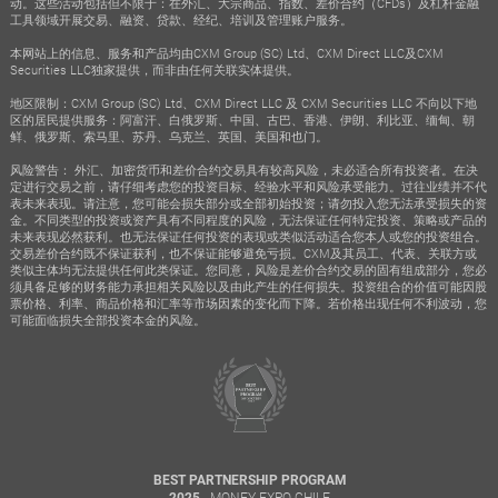
动。这些活动包括但不限于：在外汇、大宗商品、指数、差价合约（CFDs）及杠杆金融
工具领域开展交易、融资、贷款、经纪、培训及管理账户服务。
本网站上的信息、服务和产品均由CXM Group (SC) Ltd、CXM Direct LLC及CXM
Securities LLC独家提供，而非由任何关联实体提供。
地区限制：CXM Group (SC) Ltd、CXM Direct LLC 及 CXM Securities LLC 不向以下地
区的居民提供服务：阿富汗、白俄罗斯、中国、古巴、香港、伊朗、利比亚、缅甸、朝
鲜、俄罗斯、索马里、苏丹、乌克兰、英国、美国和也门。
风险警告： 外汇、加密货币和差价合约交易具有较高风险，未必适合所有投资者。在决
定进行交易之前，请仔细考虑您的投资目标、经验水平和风险承受能力。过往业绩并不代
表未来表现。请注意，您可能会损失部分或全部初始投资；请勿投入您无法承受损失的资
金。不同类型的投资或资产具有不同程度的风险，无法保证任何特定投资、策略或产品的
未来表现必然获利。也无法保证任何投资的表现或类似活动适合您本人或您的投资组合。
交易差价合约既不保证获利，也不保证能够避免亏损。CXM及其员工、代表、关联方或
类似主体均无法提供任何此类保证。您同意，风险是差价合约交易的固有组成部分，您必
须具备足够的财务能力承担相关风险以及由此产生的任何损失。投资组合的价值可能因股
票价格、利率、商品价格和汇率等市场因素的变化而下降。若价格出现任何不利波动，您
可能面临损失全部投资本金的风险。
BEST PARTNERSHIP PROGRAM
- MONEY EXPO CHILE