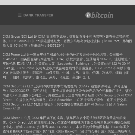
CXM Group (SC) Ltd 是 CXM 集团旗下成员，该集团在多个司法管辖区设有受监管的实
体。CXM Group (SC) Ltd 的注册地址为：塞舌尔马埃岛伊勒杜波特（Ile Du Port）弗朗西
斯大厦 101(A) 室（注册编号：8437923-1）
CXM Prime Ltd 是一家在英格兰和威尔士注册的外汇及差价合约经纪商，公司编号
13407617，由英国金融行为监管局（FCA）授权并监管，注册编号 966753。注册地址：
英国伦敦 ECV3 4AB，利登霍尔大厦（Leadenhall Building），利登霍尔街 122 号 30 层
3043 室。CXM Prime 仅与专业客户或合格交易对手开展业务。CXM Prime 不向以下地
区的居民提供服务：阿富汗、白俄罗斯、中国、古巴、香港、伊朗、利比亚、缅甸（缅
甸）、朝鲜、俄罗斯、索马里、苏丹、乌克兰、美国和也门。
CXM Securities LLC 已获得阿联酋资本市场管理局（CMA）颁发的许可证（许可证编
号：20200000267，第五类别），获准从事金融服务及金融产品的介绍和推广业务。该公
司是 CXM 集团旗下公司之一，并独立运营，负责向客户介绍由 CXM Group (SC) 和 CXM
Direct LLC 提供的产品与服务。CXM Securities LLC 不持有客户资金，也不执行交易。
CXM Securities LLC 的注册地址为：阿拉伯联合酋长国迪拜 Al Sufouh 2 区 Al Salam
Tower 32 层。
CXM Direct LLC 是 CXM 集团旗下的成员，该集团在多个司法管辖区设有受监管的实
体。CXM Direct LLC 的注册地址为：圣文森特和格林纳丁斯金斯敦斯托尼格朗德金融服
务中心，邮编 VC0100（注册号 444 LLC 2020）。本公司的经营范围包括《2009年圣文
森特和格林纳丁斯修订法》第149章《国际商业公司（修订与合并）法》未禁止的所有活