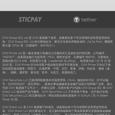
CXM Group (SC) Ltd 是 CXM 集团旗下成员，该集团在多个司法管辖区设有受监管的实
体。CXM Group (SC) Ltd 的注册地址为：塞舌尔马埃岛伊勒杜波特（Ile Du Port）弗朗西
斯大厦 101(A) 室（注册编号：8437923-1）
CXM Prime Ltd 是一家在英格兰和威尔士注册的外汇及差价合约经纪商，公司编号
13407617，由英国金融行为监管局（FCA）授权并监管，注册编号 966753。注册地址：
英国伦敦 ECV3 4AB，利登霍尔大厦（Leadenhall Building），利登霍尔街 122 号 30 层
3043 室。CXM Prime 仅与专业客户或合格交易对手开展业务。CXM Prime 不向以下地
区的居民提供服务：阿富汗、白俄罗斯、中国、古巴、香港、伊朗、利比亚、缅甸（缅
甸）、朝鲜、俄罗斯、索马里、苏丹、乌克兰、美国和也门。
CXM Securities LLC 已获得阿联酋资本市场管理局（CMA）颁发的许可证（许可证编
号：20200000267，第五类别），获准从事金融服务及金融产品的介绍和推广业务。该公
司是 CXM 集团旗下公司之一，并独立运营，负责向客户介绍由 CXM Group (SC) 和 CXM
Direct LLC 提供的产品与服务。CXM Securities LLC 不持有客户资金，也不执行交易。
CXM Securities LLC 的注册地址为：阿拉伯联合酋长国迪拜 Al Sufouh 2 区 Al Salam
Tower 32 层。
CXM Direct LLC 是 CXM 集团旗下的成员，该集团在多个司法管辖区设有受监管的实
体。CXM Direct LLC 的注册地址为：圣文森特和格林纳丁斯金斯敦斯托尼格朗德金融服
务中心，邮编 VC0100（注册号 444 LLC 2020）。本公司的经营范围包括《2009年圣文