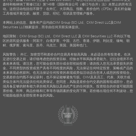
森特和格林纳丁斯修订法》第149章《国际商业公司（修订与合并）法》未禁止的所有活
动。这些活动包括但不限于：在外汇、大宗商品、指数、差价合约（CFDs）及杠杆金融
工具领域开展交易、融资、贷款、经纪、培训及管理账户服务。
本网站上的信息、服务和产品均由CXM Group (SC) Ltd、CXM Direct LLC及CXM
Securities LLC独家提供，而非由任何关联实体提供。
地区限制：CXM Group (SC) Ltd、CXM Direct LLC 及 CXM Securities LLC 不向以下地
区的居民提供服务：阿富汗、白俄罗斯、中国、古巴、香港、伊朗、利比亚、缅甸、朝
鲜、俄罗斯、索马里、苏丹、乌克兰、英国、美国和也门。
风险警告： 外汇、加密货币和差价合约交易具有较高风险，未必适合所有投资者。在决
定进行交易之前，请仔细考虑您的投资目标、经验水平和风险承受能力。过往业绩并不代
表未来表现。请注意，您可能会损失部分或全部初始投资；请勿投入您无法承受损失的资
金。不同类型的投资或资产具有不同程度的风险，无法保证任何特定投资、策略或产品的
未来表现必然获利。也无法保证任何投资的表现或类似活动适合您本人或您的投资组合。
交易差价合约既不保证获利，也不保证能够避免亏损。CXM及其员工、代表、关联方或
类似主体均无法提供任何此类保证。您同意，风险是差价合约交易的固有组成部分，您必
须具备足够的财务能力承担相关风险以及由此产生的任何损失。投资组合的价值可能因股
票价格、利率、商品价格和汇率等市场因素的变化而下降。若价格出现任何不利波动，您
可能面临损失全部投资本金的风险。