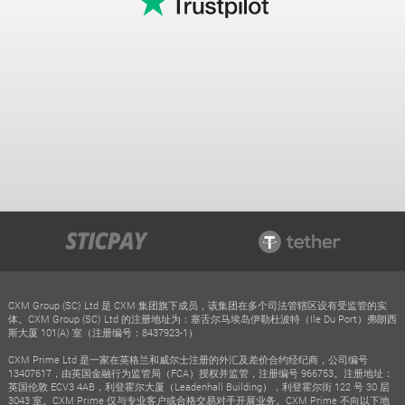
CXM Group (SC) Ltd 是 CXM 集团旗下成员，该集团在多个司法管辖区设有受监管的实
体。CXM Group (SC) Ltd 的注册地址为：塞舌尔马埃岛伊勒杜波特（Ile Du Port）弗朗西
斯大厦 101(A) 室（注册编号：8437923-1）
CXM Prime Ltd 是一家在英格兰和威尔士注册的外汇及差价合约经纪商，公司编号
13407617，由英国金融行为监管局（FCA）授权并监管，注册编号 966753。注册地址：
英国伦敦 ECV3 4AB，利登霍尔大厦（Leadenhall Building），利登霍尔街 122 号 30 层
3043 室。CXM Prime 仅与专业客户或合格交易对手开展业务。CXM Prime 不向以下地