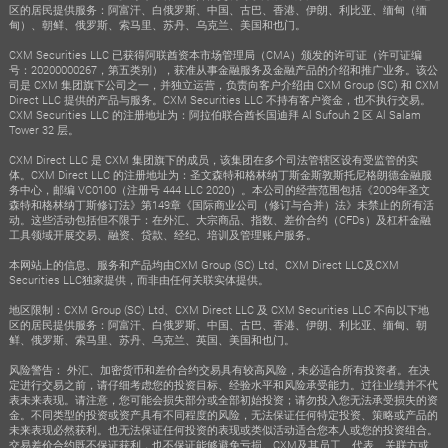
区的居民提供服务：阿富汗、白俄罗斯、中国、古巴、香港、伊朗、利比亚、缅甸（缅
甸）、朝鲜、俄罗斯、索马里、苏丹、乌克兰、美国和也门。
CXM Securities LLC 已获得阿联酋资本市场管理局（CMA）颁发的许可证（许可证编
号：20200000267，第五类别），获准从事金融服务及金融产品的介绍和推广业务。该公
司是 CXM 集团旗下公司之一，并独立运营，负责向客户介绍由 CXM Group (SC) 和 CXM
Direct LLC 提供的产品与服务。CXM Securities LLC 不持有客户资金，也不执行交易。
CXM Securities LLC 的注册地址为：阿拉伯联合酋长国迪拜 Al Sufouh 2 区 Al Salam
Tower 32 层。
CXM Direct LLC 是 CXM 集团旗下的成员，该集团在多个司法管辖区设有受监管的实
体。CXM Direct LLC 的注册地址为：圣文森特和格林纳丁斯金斯敦斯托尼格朗德金融服
务中心，邮编 VC0100（注册号 444 LLC 2020）。本公司的经营范围包括《2009年圣文
森特和格林纳丁斯修订法》第149章《国际商业公司（修订与合并）法》未禁止的所有活
动。这些活动包括但不限于：在外汇、大宗商品、指数、差价合约（CFDs）及杠杆金融
工具领域开展交易、融资、贷款、经纪、培训及管理账户服务。
本网站上的信息、服务和产品均由CXM Group (SC) Ltd、CXM Direct LLC及CXM
Securities LLC独家提供，而非由任何关联实体提供。
地区限制：CXM Group (SC) Ltd、CXM Direct LLC 及 CXM Securities LLC 不向以下地
区的居民提供服务：阿富汗、白俄罗斯、中国、古巴、香港、伊朗、利比亚、缅甸、朝
鲜、俄罗斯、索马里、苏丹、乌克兰、英国、美国和也门。
风险警告： 外汇、加密货币和差价合约交易具有较高风险，未必适合所有投资者。在决
定进行交易之前，请仔细考虑您的投资目标、经验水平和风险承受能力。过往业绩并不代
表未来表现。请注意，您可能会损失部分或全部初始投资；请勿投入您无法承受损失的资
金。不同类型的投资或资产具有不同程度的风险，无法保证任何特定投资、策略或产品的
未来表现必然获利。也无法保证任何投资的表现或类似活动适合您本人或您的投资组合。
交易差价合约既不保证获利，也不保证能够避免亏损。CXM及其员工、代表、关联方或