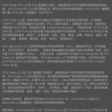
CXM Group (SC) Ltd 是 CXM 集团旗下成员，该集团在多个司法管辖区设有受监管的实
体。CXM Group (SC) Ltd 的注册地址为：塞舌尔马埃岛伊勒杜波特（Ile Du Port）弗朗西
斯大厦 101(A) 室（注册编号：8437923-1）
CXM Prime Ltd 是一家在英格兰和威尔士注册的外汇及差价合约经纪商，公司编号
13407617，由英国金融行为监管局（FCA）授权并监管，注册编号 966753。注册地址：
英国伦敦 ECV3 4AB，利登霍尔大厦（Leadenhall Building），利登霍尔街 122 号 30 层
3043 室。CXM Prime 仅与专业客户或合格交易对手开展业务。CXM Prime 不向以下地
区的居民提供服务：阿富汗、白俄罗斯、中国、古巴、香港、伊朗、利比亚、缅甸（缅
甸）、朝鲜、俄罗斯、索马里、苏丹、乌克兰、美国和也门。
CXM Securities LLC 已获得阿联酋资本市场管理局（CMA）颁发的许可证（许可证编
号：20200000267，第五类别），获准从事金融服务及金融产品的介绍和推广业务。该公
司是 CXM 集团旗下公司之一，并独立运营，负责向客户介绍由 CXM Group (SC) 和 CXM
Direct LLC 提供的产品与服务。CXM Securities LLC 不持有客户资金，也不执行交易。
CXM Securities LLC 的注册地址为：阿拉伯联合酋长国迪拜 Al Sufouh 2 区 Al Salam
Tower 32 层。
CXM Direct LLC 是 CXM 集团旗下的成员，该集团在多个司法管辖区设有受监管的实
体。CXM Direct LLC 的注册地址为：圣文森特和格林纳丁斯金斯敦斯托尼格朗德金融服
务中心，邮编 VC0100（注册号 444 LLC 2020）。本公司的经营范围包括《2009年圣文
森特和格林纳丁斯修订法》第149章《国际商业公司（修订与合并）法》未禁止的所有活
动。这些活动包括但不限于：在外汇、大宗商品、指数、差价合约（CFDs）及杠杆金融
工具领域开展交易、融资、贷款、经纪、培训及管理账户服务。
本网站上的信息、服务和产品均由CXM Group (SC) Ltd、CXM Direct LLC及CXM
Securities LLC独家提供，而非由任何关联实体提供。
地区限制：CXM Group (SC) Ltd、CXM Direct LLC 及 CXM Securities LLC 不向以下地