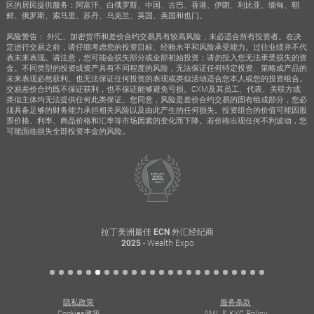
区的居民提供服务：阿富汗、白俄罗斯、中国、古巴、香港、伊朗、利比亚、缅甸、朝
鲜、俄罗斯、索马里、苏丹、乌克兰、英国、美国和也门。
风险警告： 外汇、加密货币和差价合约交易具有较高风险，未必适合所有投资者。在决
定进行交易之前，请仔细考虑您的投资目标、经验水平和风险承受能力。过往业绩并不代
表未来表现。请注意，您可能会损失部分或全部初始投资；请勿投入您无法承受损失的资
金。不同类型的投资或资产具有不同程度的风险，无法保证任何特定投资、策略或产品的
未来表现必然获利。也无法保证任何投资的表现或类似活动适合您本人或您的投资组合。
交易差价合约既不保证获利，也不保证能够避免亏损。CXM及其员工、代表、关联方或
类似主体均无法提供任何此类保证。您同意，风险是差价合约交易的固有组成部分，您必
须具备足够的财务能力承担相关风险以及由此产生的任何损失。投资组合的价值可能因股
票价格、利率、商品价格和汇率等市场因素的变化而下降。若价格出现任何不利波动，您
可能面临损失全部投资本金的风险。
拉丁美洲最佳 ECN 外汇经纪商
- Wealth Expo
2025
隐私政策
服务条款
Cookies政策
AML & KYC Policy