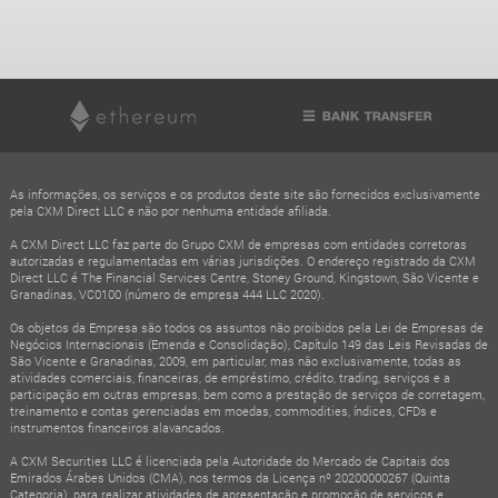
As informações, os serviços e os produtos deste site são fornecidos exclusivamente
pela CXM Direct LLC e não por nenhuma entidade afiliada.
A CXM Direct LLC faz parte do Grupo CXM de empresas com entidades corretoras
autorizadas e regulamentadas em várias jurisdições. O endereço registrado da CXM
Direct LLC é The Financial Services Centre, Stoney Ground, Kingstown, São Vicente e
Granadinas, VC0100 (número de empresa 444 LLC 2020).
Os objetos da Empresa são todos os assuntos não proibidos pela Lei de Empresas de
Negócios Internacionais (Emenda e Consolidação), Capítulo 149 das Leis Revisadas de
São Vicente e Granadinas, 2009, em particular, mas não exclusivamente, todas as
atividades comerciais, financeiras, de empréstimo, crédito, trading, serviços e a
participação em outras empresas, bem como a prestação de serviços de corretagem,
treinamento e contas gerenciadas em moedas, commodities, índices, CFDs e
instrumentos financeiros alavancados.
A CXM Securities LLC é licenciada pela Autoridade do Mercado de Capitais dos
Emirados Árabes Unidos (CMA), nos termos da Licença nº 20200000267 (Quinta
Categoria), para realizar atividades de apresentação e promoção de serviços e