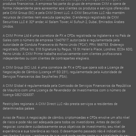
produtos financeiros. A empresa faz parte do grupo de empresas CXM e opera de
forma independente para apresentar aos clientes os produtos e serviços oferecidos
pela CXM Group (SC) e pela CXM Direct LLC. A CXM Securities LLC não mantém
recursos de clientes nem executa operações. O endereço registrado da CXM
Securities LLC é: 32º andar, Al Salam Tower, Al Sufouh 2, Dubai, Emirados Árabes
Unidos.
A CXM Prime Ltd é uma corretora de FX e CFDs registrada na Inglaterra e no País de
Gales com o número de empresa 13407617, autorizada e regulamentada pela
Autoridade de Conduta Financeira do Reino Unido (“FCA”), FRN: 966753. Endereço
registrado, Office No. 518 Signature by Regus, 15 St Helen's Place, Londres, EC3A 6DQ,
Reino Unido. A CXM Prime trabalha exclusivamente com clientes profissionais
independentes ou com clientes de contrapartes elegíveis.
A CXM Group (SC) Ltd. é uma corretora de FX e CFD que opera sob a Licença de
Negociação de Câmbio (Licença nº SD 231), regulamentada pela Autoridade de
Serviços Financeiros das Seychelles (FSA).
A CXM Global é regulamentada pela Comissão de Serviços Financeiros da República
de Maurício com uma Licença de Revendedor de Investimentos com o número de
licença GB21026337.
Restrições regionais: A CXM Direct LLC não presta serviços a residentes de
determinados países.
Aviso de Risco: A negociação de câmbio, criptomoedas e CFDs envolve um alto nível
de risco e pode não ser adequada para todos os investidores. Antes de decidir
negociar, considere cuidadosamente seus objetivos de investimento, seu nível de
experiência e sua tolerância ao risco. O desempenho passado não é indicativo de
resultados futuros. Lembre-se de que você pode perder parte ou a totalidade do seu