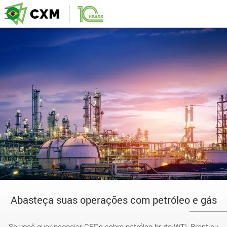
Abasteça suas operações com petróleo e gás
Se você quer negociar CFDs sobre petróleo bruto WTI, Brent ou