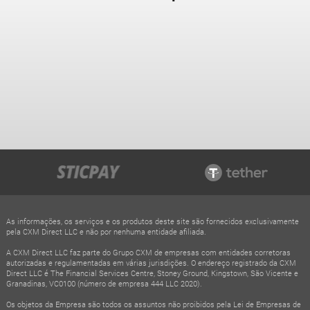
As informações, os serviços e os produtos deste site são fornecidos exclusivamente
pela CXM Direct LLC e não por nenhuma entidade afiliada.
A CXM Direct LLC faz parte do Grupo CXM de empresas com entidades corretoras
autorizadas e regulamentadas em várias jurisdições. O endereço registrado da CXM
Direct LLC é The Financial Services Centre, Stoney Ground, Kingstown, São Vicente e
Granadinas, VC0100 (número de empresa 444 LLC 2020).
Os objetos da Empresa são todos os assuntos não proibidos pela Lei de Empresas de