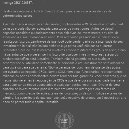
licença GB21026337.
Restrições regionais: A CXM Direct LLC não presta serviços a residentes de
determinados países.
Aviso de Risco: A negociação de câmbio, criptomoedas e CFDs envolve um alto nível
de risco e pode não ser adequada para todos os investidores. Antes de decidir
negociar, considere cuidadosamente seus objetivos de investimento, seu nível de
experiência e sua tolerância ao risco. O desempenho passado não é indicativo de
resultados futuros. Lembre-se de que você pode perder parte ou a totalidade do seu
investimento inicial; não invista dinheiro cuja perda você não possa suportar.
Diferentes tipos de investimentos ou ativos envolvem diferentes graus de risco, e não
há garantia de que o desempenho futuro de qualquer investimento, estratégia ou
produto específico será lucrativo. Também não há garantia de que qualquer
desempenho ou atividade semelhante relacionada a um investimento será adequada
para você ou para sua carteira. Não há garantia de lucro nem de que perdas possam
ser evitadas ao negociar CFDs. Nem a CXM, nem seus funcionários, representantes,
afiliadas ou partes semelhantes podem fornecer tais garantias. Você concorda que os
riscos são inerentes à negociação de CFDs e que deve possuir capacidade financeira
para suportar os riscos associados e quaisquer perdas incorridas. O valor de uma
carteira de investimentos pode diminuir em razão de alterações em fatores de
mercado, como preços de ações, taxas de juros, preços de commodities e taxas de
câmbio. Na ocorrência de qualquer oscilação negativa de preços, você poderá correr o
risco de perder todo o capital investido.