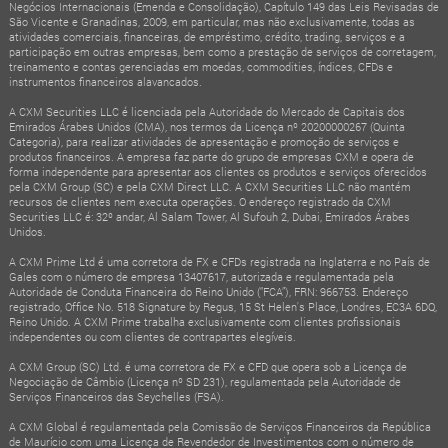
Negócios Internacionais (Emenda e Consolidação), Capítulo 149 das Leis Revisadas de
São Vicente e Granadinas, 2009, em particular, mas não exclusivamente, todas as
atividades comerciais, financeiras, de empréstimo, crédito, trading, serviços e a
participação em outras empresas, bem como a prestação de serviços de corretagem,
treinamento e contas gerenciadas em moedas, commodities, índices, CFDs e
instrumentos financeiros alavancados.
A CXM Securities LLC é licenciada pela Autoridade do Mercado de Capitais dos
Emirados Árabes Unidos (CMA), nos termos da Licença nº 20200000267 (Quinta
Categoria), para realizar atividades de apresentação e promoção de serviços e
produtos financeiros. A empresa faz parte do grupo de empresas CXM e opera de
forma independente para apresentar aos clientes os produtos e serviços oferecidos
pela CXM Group (SC) e pela CXM Direct LLC. A CXM Securities LLC não mantém
recursos de clientes nem executa operações. O endereço registrado da CXM
Securities LLC é: 32º andar, Al Salam Tower, Al Sufouh 2, Dubai, Emirados Árabes
Unidos.
A CXM Prime Ltd é uma corretora de FX e CFDs registrada na Inglaterra e no País de
Gales com o número de empresa 13407617, autorizada e regulamentada pela
Autoridade de Conduta Financeira do Reino Unido (“FCA”), FRN: 966753. Endereço
registrado, Office No. 518 Signature by Regus, 15 St Helen's Place, Londres, EC3A 6DQ,
Reino Unido. A CXM Prime trabalha exclusivamente com clientes profissionais
independentes ou com clientes de contrapartes elegíveis.
A CXM Group (SC) Ltd. é uma corretora de FX e CFD que opera sob a Licença de
Negociação de Câmbio (Licença nº SD 231), regulamentada pela Autoridade de
Serviços Financeiros das Seychelles (FSA).
A CXM Global é regulamentada pela Comissão de Serviços Financeiros da República
de Maurício com uma Licença de Revendedor de Investimentos com o número de