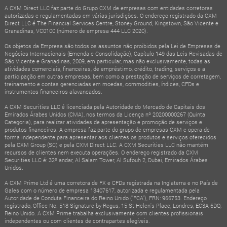
A CXM Direct LLC faz parte do Grupo CXM de empresas com entidades corretoras
autorizadas e regulamentadas em várias jurisdições. O endereço registrado da CXM
Direct LLC é The Financial Services Centre, Stoney Ground, Kingstown, São Vicente e
Granadinas, VC0100 (número de empresa 444 LLC 2020).
Os objetos da Empresa são todos os assuntos não proibidos pela Lei de Empresas de
Negócios Internacionais (Emenda e Consolidação), Capítulo 149 das Leis Revisadas de
São Vicente e Granadinas, 2009, em particular, mas não exclusivamente, todas as
atividades comerciais, financeiras, de empréstimo, crédito, trading, serviços e a
participação em outras empresas, bem como a prestação de serviços de corretagem,
treinamento e contas gerenciadas em moedas, commodities, índices, CFDs e
instrumentos financeiros alavancados.
A CXM Securities LLC é licenciada pela Autoridade do Mercado de Capitais dos
Emirados Árabes Unidos (CMA), nos termos da Licença nº 20200000267 (Quinta
Categoria), para realizar atividades de apresentação e promoção de serviços e
produtos financeiros. A empresa faz parte do grupo de empresas CXM e opera de
forma independente para apresentar aos clientes os produtos e serviços oferecidos
pela CXM Group (SC) e pela CXM Direct LLC. A CXM Securities LLC não mantém
recursos de clientes nem executa operações. O endereço registrado da CXM
Securities LLC é: 32º andar, Al Salam Tower, Al Sufouh 2, Dubai, Emirados Árabes
Unidos.
A CXM Prime Ltd é uma corretora de FX e CFDs registrada na Inglaterra e no País de
Gales com o número de empresa 13407617, autorizada e regulamentada pela
Autoridade de Conduta Financeira do Reino Unido (“FCA”), FRN: 966753. Endereço
registrado, Office No. 518 Signature by Regus, 15 St Helen's Place, Londres, EC3A 6DQ,
Reino Unido. A CXM Prime trabalha exclusivamente com clientes profissionais
independentes ou com clientes de contrapartes elegíveis.