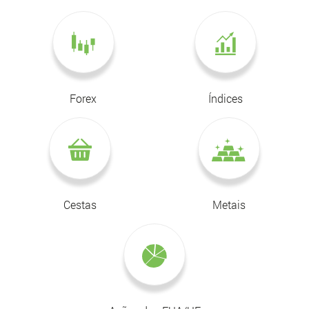
Forex
Índices
Cestas
Metais