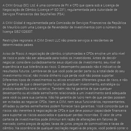
A CXM Group (SC) Ltd. é uma corretora de FX e CFD que opera sob a Licença de
Negociação de Câmbio (Licença nº SD 231), regulamentada pela Autoridade de
Serviços Financeiros das Seychelles (FSA).
A CXM Global é regulamentada pela Comissão de Serviços Financeiros da República
de Maurício com uma Licença de Revendedor de Investimentos com o número de
licença GB21026337.
Restrições regionais: A CXM Direct LLC não presta serviços a residentes de
determinados países.
Aviso de Risco: A negociação de câmbio, criptomoedas e CFDs envolve um alto nível
de risco e pode não ser adequada para todos os investidores. Antes de decidir
negociar, considere cuidadosamente seus objetivos de investimento, seu nível de
experiência e sua tolerância ao risco. O desempenho passado não é indicativo de
resultados futuros. Lembre-se de que você pode perder parte ou a totalidade do seu
investimento inicial; não invista dinheiro cuja perda você não possa suportar.
Diferentes tipos de investimentos ou ativos envolvem diferentes graus de risco, e não
há garantia de que o desempenho futuro de qualquer investimento, estratégia ou
produto específico será lucrativo. Também não há garantia de que qualquer
desempenho ou atividade semelhante relacionada a um investimento será adequada
para você ou para sua carteira. Não há garantia de lucro nem de que perdas possam
ser evitadas ao negociar CFDs. Nem a CXM, nem seus funcionários, representantes,
afiliadas ou partes semelhantes podem fornecer tais garantias. Você concorda que os
riscos são inerentes à negociação de CFDs e que deve possuir capacidade financeira
para suportar os riscos associados e quaisquer perdas incorridas. O valor de uma
carteira de investimentos pode diminuir em razão de alterações em fatores de
mercado, como preços de ações, taxas de juros, preços de commodities e taxas de
câmbio. Na ocorrência de qualquer oscilação negativa de preços, você poderá correr o