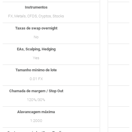
Instrumentos
FX, Metals, CFDs, Cryptos, Stocks
Taxas de swap overnight
No
EAs, Scalping, Hedging
Yes
Tamanho mínimo de lote
0.01 lots FX
Chamada de margem / Stop Out
120% / 30%
Alavancagem máxima
1:Unlimited