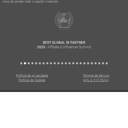
risco de perder todo o capital investido.
BEST GLOBAL IB PARTNER
- Affiliate & Influencer Summit
2025
Política de privacidade
Termos de Serviço
Política de Cookies
AML & KYC Policy
Todos os direitos reservados. Direitos autorais © 2015 - 2026