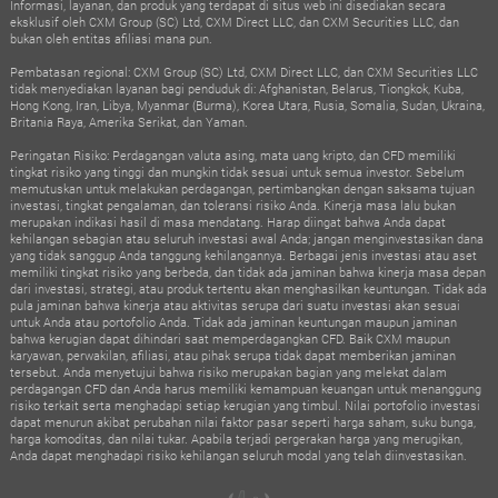
Informasi, layanan, dan produk yang terdapat di situs web ini disediakan secara
eksklusif oleh CXM Group (SC) Ltd, CXM Direct LLC, dan CXM Securities LLC, dan
bukan oleh entitas afiliasi mana pun.
Pembatasan regional: CXM Group (SC) Ltd, CXM Direct LLC, dan CXM Securities LLC
tidak menyediakan layanan bagi penduduk di: Afghanistan, Belarus, Tiongkok, Kuba,
Hong Kong, Iran, Libya, Myanmar (Burma), Korea Utara, Rusia, Somalia, Sudan, Ukraina,
Britania Raya, Amerika Serikat, dan Yaman.
Peringatan Risiko: Perdagangan valuta asing, mata uang kripto, dan CFD memiliki
tingkat risiko yang tinggi dan mungkin tidak sesuai untuk semua investor. Sebelum
memutuskan untuk melakukan perdagangan, pertimbangkan dengan saksama tujuan
investasi, tingkat pengalaman, dan toleransi risiko Anda. Kinerja masa lalu bukan
merupakan indikasi hasil di masa mendatang. Harap diingat bahwa Anda dapat
kehilangan sebagian atau seluruh investasi awal Anda; jangan menginvestasikan dana
yang tidak sanggup Anda tanggung kehilangannya. Berbagai jenis investasi atau aset
memiliki tingkat risiko yang berbeda, dan tidak ada jaminan bahwa kinerja masa depan
dari investasi, strategi, atau produk tertentu akan menghasilkan keuntungan. Tidak ada
pula jaminan bahwa kinerja atau aktivitas serupa dari suatu investasi akan sesuai
untuk Anda atau portofolio Anda. Tidak ada jaminan keuntungan maupun jaminan
bahwa kerugian dapat dihindari saat memperdagangkan CFD. Baik CXM maupun
karyawan, perwakilan, afiliasi, atau pihak serupa tidak dapat memberikan jaminan
tersebut. Anda menyetujui bahwa risiko merupakan bagian yang melekat dalam
perdagangan CFD dan Anda harus memiliki kemampuan keuangan untuk menanggung
risiko terkait serta menghadapi setiap kerugian yang timbul. Nilai portofolio investasi
dapat menurun akibat perubahan nilai faktor pasar seperti harga saham, suku bunga,
harga komoditas, dan nilai tukar. Apabila terjadi pergerakan harga yang merugikan,
Anda dapat menghadapi risiko kehilangan seluruh modal yang telah diinvestasikan.