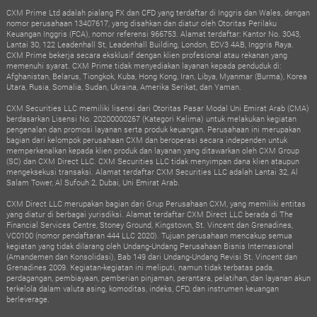
CXM Prime Ltd adalah pialang FX dan CFD yang terdaftar di Inggris dan Wales, dengan
nomor perusahaan 13407617, yang disahkan dan diatur oleh Otoritas Perilaku
Keuangan Inggris (FCA), nomor referensi 966753. Alamat terdaftar: Kantor No. 3043,
Lantai 30, 122 Leadenhall St, Leadenhall Building, London, ECV3 4AB, Inggris Raya.
CXM Prime bekerja secara eksklusif dengan klien profesional atau rekanan yang
memenuhi syarat. CXM Prime tidak menyediakan layanan kepada penduduk di:
Afghanistan, Belarus, Tiongkok, Kuba, Hong Kong, Iran, Libya, Myanmar (Burma), Korea
Utara, Rusia, Somalia, Sudan, Ukraina, Amerika Serikat, dan Yaman.
CXM Securities LLC memiliki lisensi dari Otoritas Pasar Modal Uni Emirat Arab (CMA)
berdasarkan Lisensi No. 20200000267 (Kategori Kelima) untuk melakukan kegiatan
pengenalan dan promosi layanan serta produk keuangan. Perusahaan ini merupakan
bagian dari kelompok perusahaan CXM dan beroperasi secara independen untuk
memperkenalkan kepada klien produk dan layanan yang ditawarkan oleh CXM Group
(SC) dan CXM Direct LLC. CXM Securities LLC tidak menyimpan dana klien ataupun
mengeksekusi transaksi. Alamat terdaftar CXM Securities LLC adalah Lantai 32, Al
Salam Tower, Al Sufouh 2, Dubai, Uni Emirat Arab.
CXM Direct LLC merupakan bagian dari Grup Perusahaan CXM, yang memiliki entitas
yang diatur di berbagai yurisdiksi. Alamat terdaftar CXM Direct LLC berada di The
Financial Services Centre, Stoney Ground, Kingstown, St. Vincent dan Grenadines,
VC0100 (nomor pendaftaran 444 LLC 2020). Tujuan perusahaan mencakup semua
kegiatan yang tidak dilarang oleh Undang-Undang Perusahaan Bisnis Internasional
(Amandemen dan Konsolidasi), Bab 149 dari Undang-Undang Revisi St. Vincent dan
Grenadines 2009. Kegiatan-kegiatan ini meliputi, namun tidak terbatas pada,
perdagangan, pembiayaan, pemberian pinjaman, perantara, pelatihan, dan layanan akun
terkelola dalam valuta asing, komoditas, indeks, CFD, dan instrumen keuangan
berleverage.