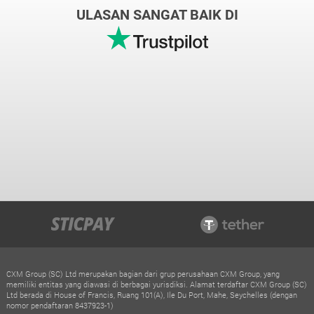
ULASAN SANGAT BAIK DI
CXM Group (SC) Ltd merupakan bagian dari grup perusahaan CXM Group, yang
memiliki entitas yang diawasi di berbagai yurisdiksi. Alamat terdaftar CXM Group (SC)
Ltd berada di House of Francis, Ruang 101(A), Ile Du Port, Mahe, Seychelles (dengan
nomor pendaftaran 8437923-1)