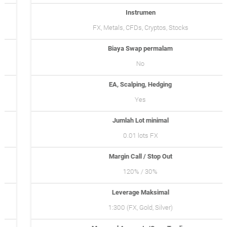
Instrumen
FX, Metals, CFDs, Cryptos, Stocks
Biaya Swap permalam
No
EA, Scalping, Hedging
Yes
Jumlah Lot minimal
0.01 lots FX
Margin Call / Stop Out
120% / 30%
Leverage Maksimal
1:300 (FX, Gold, Silver)