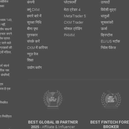
र्विसेज
कंपनी
प्लेटफार्मों
उत्पादों
इसका
क्यूं CXM
मेटा ट्रेडर 4
विदेशी मुद्रा
हमारे बारे में
MetaTrader 5
धातुओं
 अध्याय 149,
सुरक्षा निधि
CXM Trader
सूचकांकों
 नहीं,
बीमा पृष्ठ
सोशल ट्रेडिंग
ऊर्जा
्तीय साधनों
प्रचार करने
पुरस्कार
PAMM
क्रिप्टोस
स प्राप्त
संपर्क करें
EU/US स्टॉक
जाने वाले
CXM में करियर
निवेश पैकेज
ग्राहकों की
ीं मंज़िल,
न्यूज़ पेज
शिक्षा
म संदर्भ
उद्योग ब्लॉग
ारिक नाम
कंपनियों,
सएम
करता है एक
िनियमित
 नियंत्रित
TRADING
BEST GLOBAL IB PARTNER
BEST FINTECH FORE
- Affiliate & Influencer
R
BROKER
2025