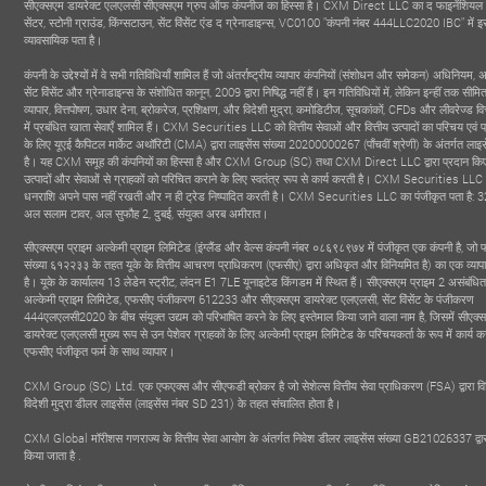
सीएक्सएम डायरेक्ट एलएलसी सीएक्सएम ग्रुप ऑफ कंपनीज का हिस्सा है। CXM Direct LLC का द फाइनेंशियल स
सेंटर, स्टोनी ग्राउंड, किंग्सटाउन, सेंट विंसेंट एंड द ग्रेनाडाइन्स, VC0100 "कंपनी नंबर 444LLC2020 IBC" में 
व्यावसायिक पता है।
कंपनी के उद्देश्यों में वे सभी गतिविधियाँ शामिल हैं जो अंतर्राष्ट्रीय व्यापार कंपनियों (संशोधन और समेकन) अधिनियम,
सेंट विंसेंट और ग्रेनाडाइन्स के संशोधित कानून, 2009 द्वारा निषिद्ध नहीं हैं। इन गतिविधियों में, लेकिन इन्हीं तक सीमित
व्यापार, वित्तपोषण, उधार देना, ब्रोकरेज, प्रशिक्षण, और विदेशी मुद्रा, कमोडिटीज, सूचकांकों, CFDs और लीवरेज्ड वित
में प्रबंधित खाता सेवाएँ शामिल हैं। CXM Securities LLC को वित्तीय सेवाओं और वित्तीय उत्पादों का परिचय एवं 
के लिए यूएई कैपिटल मार्केट अथॉरिटी (CMA) द्वारा लाइसेंस संख्या 20200000267 (पाँचवीं श्रेणी) के अंतर्गत लाइसें
है। यह CXM समूह की कंपनियों का हिस्सा है और CXM Group (SC) तथा CXM Direct LLC द्वारा प्रदान किए 
उत्पादों और सेवाओं से ग्राहकों को परिचित कराने के लिए स्वतंत्र रूप से कार्य करती है। CXM Securities LLC 
धनराशि अपने पास नहीं रखती और न ही ट्रेड निष्पादित करती है। CXM Securities LLC का पंजीकृत पता है: 32व
अल सलाम टावर, अल सुफौह 2, दुबई, संयुक्त अरब अमीरात।
सीएक्सएम प्राइम अल्केमी प्राइम लिमिटेड (इंग्लैंड और वेल्स कंपनी नंबर ०८६९८९७४ में पंजीकृत एक कंपनी है, जो फर्
संख्या ६१२२३३ के तहत यूके के वित्तीय आचरण प्राधिकरण (एफसीए) द्वारा अधिकृत और विनियमित है) का एक व्याप
है। यूके के कार्यालय 13 लेडेन स्ट्रीट, लंदन E1 7LE यूनाइटेड किंगडम में स्थित हैं। सीएक्सएम प्राइम 2 असंबंधित 
अल्केमी प्राइम लिमिटेड, एफसीए पंजीकरण 612233 और सीएक्सएम डायरेक्ट एलएलसी, सेंट विंसेंट के पंजीकरण
444एलएलसी2020 के बीच संयुक्त उद्यम को परिभाषित करने के लिए इस्तेमाल किया जाने वाला नाम है, जिसमें सीएक्
डायरेक्ट एलएलसी मुख्य रूप से उन पेशेवर ग्राहकों के लिए अल्केमी प्राइम लिमिटेड के परिचयकर्ता के रूप में कार्य 
एफसीए पंजीकृत फर्म के साथ व्यापार।
CXM Group (SC) Ltd. एक एफएक्स और सीएफडी ब्रोकर है जो सेशेल्स वित्तीय सेवा प्राधिकरण (FSA) द्वारा व
विदेशी मुद्रा डीलर लाइसेंस (लाइसेंस नंबर SD 231) के तहत संचालित होता है।
CXM Global मॉरीशस गणराज्य के वित्तीय सेवा आयोग के अंतर्गत निवेश डीलर लाइसेंस संख्या GB21026337 द्वारा
किया जाता है .
्रभावशाली ब्रोकर
सबसे तेज बढ़ता ब्रोकर
BEST GOLD 
 Dundan Finance
- Figure Finance
BROKE
2019