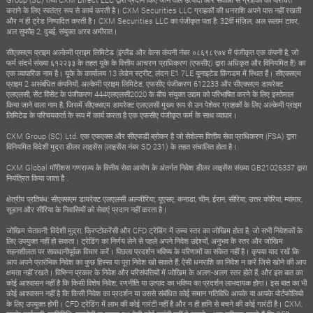
कराने के लिए स्वतंत्र रूप से कार्य करती है। CXM Securities LLC ग्राहकों की धनराशि अपने पास नहीं रखती
और न ही ट्रेड निष्पादित करती है। CXM Securities LLC का पंजीकृत पता है: 32वीं मंज़िल, अल सलाम टावर,
अल सुफौह 2, दुबई, संयुक्त अरब अमीरात।
सीएक्सएम प्राइम अल्केमी प्राइम लिमिटेड (इंग्लैंड और वेल्स कंपनी नंबर ०८६९८९७४ में पंजीकृत एक कंपनी है, जो
फर्म संदर्भ संख्या ६१२२३३ के तहत यूके के वित्तीय आचरण प्राधिकरण (एफसीए) द्वारा अधिकृत और विनियमित है) का
एक व्यापारिक नाम है। यूके के कार्यालय 13 लेडेन स्ट्रीट, लंदन E1 7LE यूनाइटेड किंगडम में स्थित हैं। सीएक्सएम
प्राइम 2 असंबंधित कंपनियों, अल्केमी प्राइम लिमिटेड, एफसीए पंजीकरण 612233 और सीएक्सएम डायरेक्ट
एलएलसी, सेंट विंसेंट के पंजीकरण 444एलएलसी2020 के बीच संयुक्त उद्यम को परिभाषित करने के लिए इस्तेमाल
किया जाने वाला नाम है, जिसमें सीएक्सएम डायरेक्ट एलएलसी मुख्य रूप से उन पेशेवर ग्राहकों के लिए अल्केमी प्राइम
लिमिटेड के परिचयकर्ता के रूप में कार्य करता है एक एफसीए पंजीकृत फर्म के साथ व्यापार।
CXM Group (SC) Ltd. एक एफएक्स और सीएफडी ब्रोकर है जो सेशेल्स वित्तीय सेवा प्राधिकरण (FSA) द्वारा
विनियमित विदेशी मुद्रा डीलर लाइसेंस (लाइसेंस नंबर SD 231) के तहत संचालित होता है।
CXM Global मॉरीशस गणराज्य के वित्तीय सेवा आयोग के अंतर्गत निवेश डीलर लाइसेंस संख्या GB21026337 द्वारा
नियंत्रित किया जाता है .
क्षेत्रीय प्रतिबंध: सीएक्सएम डायरेक्ट एलएलसी अल्जीरिया, यूएसए, कनाडा, चीन, ईरान, सीरिया, उत्तर कोरिया, म्यांमार,
सूडान और सीरिया के निवासियों को सेवाएं प्रदान नहीं करता है।
जोखिम चेतावनी: विदेशी मुद्रा, क्रिप्टोकरेंसी और CFD ट्रेडिंग में उच्च स्तर का जोखिम होता है, जो सभी निवेशकों के
लिए उपयुक्त नहीं हो सकता। ट्रेडिंग का निर्णय लेने से पहले अपने निवेश उद्देश्यों, अनुभव के स्तर और जोखिम
सहनशीलता पर सावधानीपूर्वक विचार करें। पिछला प्रदर्शन भविष्य के परिणामों का संकेत नहीं है। कृपया याद रखें कि
आप अपने प्रारंभिक निवेश का कुछ हिस्सा या पूरा निवेश खो सकते हैं; ऐसी धनराशि का निवेश न करें जिसे खोने की आप
क्षमता नहीं रखते। विभिन्न प्रकार के निवेश और परिसंपत्तियों में जोखिम के अलग-अलग स्तर होते हैं, और इस बात का
कोई आश्वासन नहीं है कि किसी विशेष निवेश, रणनीति या उत्पाद का भविष्य का प्रदर्शन लाभदायक होगा। इस बात का भी
कोई आश्वासन नहीं है कि किसी निवेश का प्रदर्शन या उससे संबंधित कोई समान गतिविधि आपके या आपके पोर्टफोलियो
के लिए उपयुक्त होगी। CFD ट्रेडिंग में लाभ की कोई गारंटी नहीं है और न ही हानि से बचने की कोई गारंटी है। CXM,