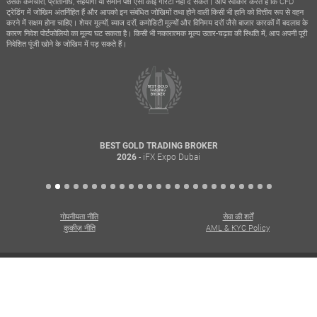
उसके कर्मचारी, प्रतिनिधि, सहयोगी या समान पक्ष ऐसी कोई गारंटी नहीं दे सकते। आप स्वीकार करते हैं कि CFD
ट्रेडिंग में जोखिम अंतर्निहित हैं और आपको इन संबंधित जोखिमों तथा होने वाली किसी भी हानि को वित्तीय रूप से वहन
करने में सक्षम होना चाहिए। शेयर मूल्यों, ब्याज दरों, कमोडिटी मूल्यों और विनिमय दरों जैसे बाजार कारकों में बदलाव के
कारण निवेश पोर्टफोलियो का मूल्य घट सकता है। किसी भी नकारात्मक मूल्य उतार-चढ़ाव की स्थिति में, आप अपनी पूरी
निवेशित पूंजी खोने के जोखिम में पड़ सकते हैं।
BEST GOLD TRADING BROKER
- iFX Expo Dubai
2026
गोपनीयता नीति
सेवा की शर्तें
कुकीज़ नीति
AML & KYC Policy
सर्वाधिकार सुरक्षित। कॉपीराइट © 2026