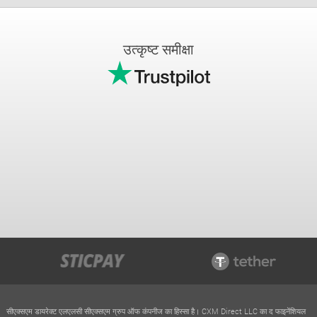
उत्कृष्ट समीक्षा
सीएक्सएम डायरेक्ट एलएलसी सीएक्सएम ग्रुप ऑफ कंपनीज का हिस्सा है। CXM Direct LLC का द फाइनेंशियल