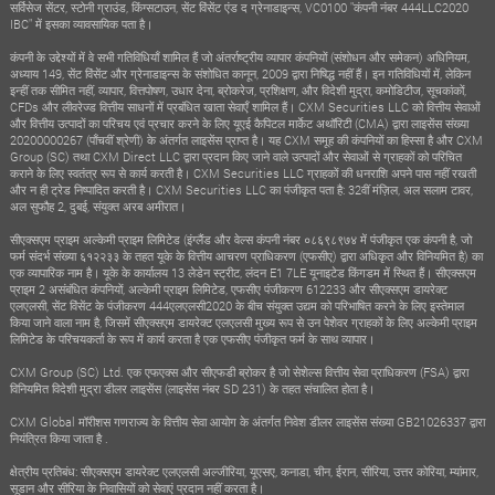
सर्विसेज सेंटर, स्टोनी ग्राउंड, किंग्सटाउन, सेंट विंसेंट एंड द ग्रेनाडाइन्स, VC0100 "कंपनी नंबर 444LLC2020
IBC" में इसका व्यावसायिक पता है।
कंपनी के उद्देश्यों में वे सभी गतिविधियाँ शामिल हैं जो अंतर्राष्ट्रीय व्यापार कंपनियों (संशोधन और समेकन) अधिनियम,
अध्याय 149, सेंट विंसेंट और ग्रेनाडाइन्स के संशोधित कानून, 2009 द्वारा निषिद्ध नहीं हैं। इन गतिविधियों में, लेकिन
इन्हीं तक सीमित नहीं, व्यापार, वित्तपोषण, उधार देना, ब्रोकरेज, प्रशिक्षण, और विदेशी मुद्रा, कमोडिटीज, सूचकांकों,
CFDs और लीवरेज्ड वित्तीय साधनों में प्रबंधित खाता सेवाएँ शामिल हैं। CXM Securities LLC को वित्तीय सेवाओं
और वित्तीय उत्पादों का परिचय एवं प्रचार करने के लिए यूएई कैपिटल मार्केट अथॉरिटी (CMA) द्वारा लाइसेंस संख्या
20200000267 (पाँचवीं श्रेणी) के अंतर्गत लाइसेंस प्राप्त है। यह CXM समूह की कंपनियों का हिस्सा है और CXM
Group (SC) तथा CXM Direct LLC द्वारा प्रदान किए जाने वाले उत्पादों और सेवाओं से ग्राहकों को परिचित
कराने के लिए स्वतंत्र रूप से कार्य करती है। CXM Securities LLC ग्राहकों की धनराशि अपने पास नहीं रखती
और न ही ट्रेड निष्पादित करती है। CXM Securities LLC का पंजीकृत पता है: 32वीं मंज़िल, अल सलाम टावर,
अल सुफौह 2, दुबई, संयुक्त अरब अमीरात।
सीएक्सएम प्राइम अल्केमी प्राइम लिमिटेड (इंग्लैंड और वेल्स कंपनी नंबर ०८६९८९७४ में पंजीकृत एक कंपनी है, जो
फर्म संदर्भ संख्या ६१२२३३ के तहत यूके के वित्तीय आचरण प्राधिकरण (एफसीए) द्वारा अधिकृत और विनियमित है) का
एक व्यापारिक नाम है। यूके के कार्यालय 13 लेडेन स्ट्रीट, लंदन E1 7LE यूनाइटेड किंगडम में स्थित हैं। सीएक्सएम
प्राइम 2 असंबंधित कंपनियों, अल्केमी प्राइम लिमिटेड, एफसीए पंजीकरण 612233 और सीएक्सएम डायरेक्ट
एलएलसी, सेंट विंसेंट के पंजीकरण 444एलएलसी2020 के बीच संयुक्त उद्यम को परिभाषित करने के लिए इस्तेमाल
किया जाने वाला नाम है, जिसमें सीएक्सएम डायरेक्ट एलएलसी मुख्य रूप से उन पेशेवर ग्राहकों के लिए अल्केमी प्राइम
लिमिटेड के परिचयकर्ता के रूप में कार्य करता है एक एफसीए पंजीकृत फर्म के साथ व्यापार।
CXM Group (SC) Ltd. एक एफएक्स और सीएफडी ब्रोकर है जो सेशेल्स वित्तीय सेवा प्राधिकरण (FSA) द्वारा
विनियमित विदेशी मुद्रा डीलर लाइसेंस (लाइसेंस नंबर SD 231) के तहत संचालित होता है।
CXM Global मॉरीशस गणराज्य के वित्तीय सेवा आयोग के अंतर्गत निवेश डीलर लाइसेंस संख्या GB21026337 द्वारा
नियंत्रित किया जाता है .
क्षेत्रीय प्रतिबंध: सीएक्सएम डायरेक्ट एलएलसी अल्जीरिया, यूएसए, कनाडा, चीन, ईरान, सीरिया, उत्तर कोरिया, म्यांमार,
सूडान और सीरिया के निवासियों को सेवाएं प्रदान नहीं करता है।