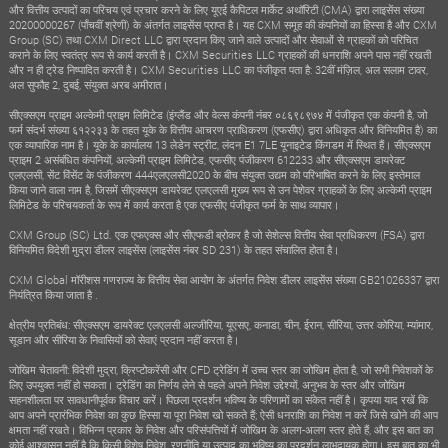
और वित्तीय उत्पादों का परिचय एवं प्रचार करने के लिए यूएई कैपिटल मार्केट अथॉरिटी (CMA) द्वारा लाइसेंस संख्या
20200000267 (पाँचवीं श्रेणी) के अंतर्गत लाइसेंस प्राप्त है। यह CXM समूह की कंपनियों का हिस्सा है और CXM
Group (SC) तथा CXM Direct LLC द्वारा प्रदान किए जाने वाले उत्पादों और सेवाओं से ग्राहकों को परिचित
कराने के लिए स्वतंत्र रूप से कार्य करती है। CXM Securities LLC ग्राहकों की धनराशि अपने पास नहीं रखती
और न ही ट्रेड निष्पादित करती है। CXM Securities LLC का पंजीकृत पता है: 32वीं मंज़िल, अल सलाम टावर,
अल सुफौह 2, दुबई, संयुक्त अरब अमीरात।
सीएक्सएम प्राइम अल्केमी प्राइम लिमिटेड (इंग्लैंड और वेल्स कंपनी नंबर ०८६९८९७४ में पंजीकृत एक कंपनी है, जो
फर्म संदर्भ संख्या ६१२२३३ के तहत यूके के वित्तीय आचरण प्राधिकरण (एफसीए) द्वारा अधिकृत और विनियमित है) का
एक व्यापारिक नाम है। यूके के कार्यालय 13 लेडेन स्ट्रीट, लंदन E1 7LE यूनाइटेड किंगडम में स्थित हैं। सीएक्सएम
प्राइम 2 असंबंधित कंपनियों, अल्केमी प्राइम लिमिटेड, एफसीए पंजीकरण 612233 और सीएक्सएम डायरेक्ट
एलएलसी, सेंट विंसेंट के पंजीकरण 444एलएलसी2020 के बीच संयुक्त उद्यम को परिभाषित करने के लिए इस्तेमाल
किया जाने वाला नाम है, जिसमें सीएक्सएम डायरेक्ट एलएलसी मुख्य रूप से उन पेशेवर ग्राहकों के लिए अल्केमी प्राइम
लिमिटेड के परिचयकर्ता के रूप में कार्य करता है एक एफसीए पंजीकृत फर्म के साथ व्यापार।
CXM Group (SC) Ltd. एक एफएक्स और सीएफडी ब्रोकर है जो सेशेल्स वित्तीय सेवा प्राधिकरण (FSA) द्वारा
विनियमित विदेशी मुद्रा डीलर लाइसेंस (लाइसेंस नंबर SD 231) के तहत संचालित होता है।
CXM Global मॉरीशस गणराज्य के वित्तीय सेवा आयोग के अंतर्गत निवेश डीलर लाइसेंस संख्या GB21026337 द्वारा
नियंत्रित किया जाता है .
क्षेत्रीय प्रतिबंध: सीएक्सएम डायरेक्ट एलएलसी अल्जीरिया, यूएसए, कनाडा, चीन, ईरान, सीरिया, उत्तर कोरिया, म्यांमार,
सूडान और सीरिया के निवासियों को सेवाएं प्रदान नहीं करता है।
जोखिम चेतावनी: विदेशी मुद्रा, क्रिप्टोकरेंसी और CFD ट्रेडिंग में उच्च स्तर का जोखिम होता है, जो सभी निवेशकों के
लिए उपयुक्त नहीं हो सकता। ट्रेडिंग का निर्णय लेने से पहले अपने निवेश उद्देश्यों, अनुभव के स्तर और जोखिम
सहनशीलता पर सावधानीपूर्वक विचार करें। पिछला प्रदर्शन भविष्य के परिणामों का संकेत नहीं है। कृपया याद रखें कि
आप अपने प्रारंभिक निवेश का कुछ हिस्सा या पूरा निवेश खो सकते हैं; ऐसी धनराशि का निवेश न करें जिसे खोने की आप
क्षमता नहीं रखते। विभिन्न प्रकार के निवेश और परिसंपत्तियों में जोखिम के अलग-अलग स्तर होते हैं, और इस बात का
कोई आश्वासन नहीं है कि किसी विशेष निवेश, रणनीति या उत्पाद का भविष्य का प्रदर्शन लाभदायक होगा। इस बात का भी