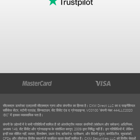
सीएक्सएम डायरेक्ट एलएलसी सीएक्सएम ग्रुप ऑफ कंपनीज का हिस्सा है। CXM Direct LLC का द फाइनेंशियल
सर्विसेज सेंटर, स्टोनी ग्राउंड, किंग्सटाउन, सेंट विंसेंट एंड द ग्रेनाडाइन्स, VC0100 "कंपनी नंबर 444LLC2020
IBC" में इसका व्यावसायिक पता है।
कंपनी के उद्देश्यों में वे सभी गतिविधियाँ शामिल हैं जो अंतर्राष्ट्रीय व्यापार कंपनियों (संशोधन और समेकन) अधिनियम,
अध्याय 149, सेंट विंसेंट और ग्रेनाडाइन्स के संशोधित कानून, 2009 द्वारा निषिद्ध नहीं हैं। इन गतिविधियों में, लेकिन
इन्हीं तक सीमित नहीं, व्यापार, वित्तपोषण, उधार देना, ब्रोकरेज, प्रशिक्षण, और विदेशी मुद्रा, कमोडिटीज, सूचकांकों,
CFDs और लीवरेज्ड वित्तीय साधनों में प्रबंधित खाता सेवाएँ शामिल हैं। CXM Securities LLC को वित्तीय सेवाओं