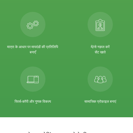
मात्रा के आधार पर मापदंडों की प्रतिलिपि
में/से नक़ल करें
बनाएँ
सेंट खाते
रिवर्स-कॉपी और गुणक विकल्प
सामाजिक प्रोफ़ाइल बनाएं