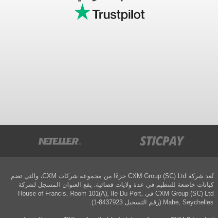
تُعد شركة CXM Group (SC) Ltd جزءًا من مجموعة شركات CXM، والتي تضم
كيانات خاضعة للتنظيم في عدة ولايات قضائية. يقع العنوان المسجل لشركة
CXM Group (SC) Ltd في House of Francis, Room 101(A), Ile Du Port,
Mahe, Seychelles (رقم التسجيل 8437923-1).