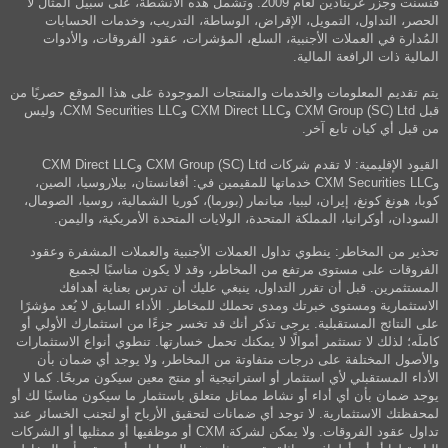
فنسنت وجزر غرينادين لعام 2009. وتشمل هذه الأنشطة، على سبيل المثال لا
الحصر، التداول، التمويل، الإقراض، الوساطة، التدريب، وخدمات الحسابات
المُدارة في العملات الأجنبية، السلع، المؤشرات، عقود الفروقات، والأدوات
المالية ذات الرافعة المالية.
يتم تقديم المعلومات والخدمات والمنتجات الموجودة على هذا الموقع حصريًا من
قبل CXM Group (SC) Ltd وCXM Direct LLC وCXM Securities LLC، وليس
من قبل أي كيان تابع آخر.
القيود الإقليمية: لا تقدم شركات CXM Group (SC) Ltd وCXM Direct LLC
وCXM Securities LLC خدماتها للمقيمين في: أفغانستان، بيلاروسيا، الصين،
كوبا، هونغ كونغ، إيران، ليبيا، ميانمار (بورما)، كوريا الشمالية، روسيا، الصومال،
السودان، أوكرانيا، المملكة المتحدة، الولايات المتحدة الأمريكية، واليمن.
تحذير من المخاطر: ينطوي تداول العملات الأجنبية والعملات المشفرة وعقود
الفروقات على مستوى مرتفع من المخاطر، وقد لا يكون مناسبًا لجميع
المستثمرين. قبل أن تقرر التداول، ينبغي عليك أن تدرس بعناية أهدافك
الاستثمارية ومستوى خبرتك ومدى تحملك للمخاطر. الأداء السابق لا يُعد مؤشرًا
على النتائج المستقبلية. يرجى تذكر أنك قد تخسر جزءًا من استثمارك الأولي أو
كاملَه؛ لذلك لا تستثمر أموالًا لا يمكنك تحمل خسارتها. تنطوي أنواع الاستثمارات
والأصول المختلفة على درجات متفاوتة من المخاطر، ولا يوجد أي ضمان بأن
الأداء المستقبلي لأي استثمار أو استراتيجية أو منتج معين سيكون مربحًا. كما لا
يوجد ضمان بأن أي أداء أو نشاط مماثل متعلق باستثمار ما سيكون مناسبًا لك أو
لمحفظتك الاستثمارية. لا توجد أي ضمانات لتحقيق الأرباح أو لتجنب الخسائر عند
تداول عقود الفروقات. ولا يمكن لشركة CXM أو موظفيها أو ممثليها أو الشركات