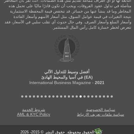
التابعة لها أو أي أطراف مماثلة تقديم مثل هذه الضمانات. أنت تقر بأن المخاطر
متأصلة في تداول عقود الفروقات، ويجب أن تكون قادرًا ماليًا على تحمل هذه
المخاطر وما قد ينشأ عنها من خسائر. قد تنخفض قيمة المحفظة الاستثمارية
نتيجة التغيرات في قيمة عوامل السوق، مثل أسعار الأسهم وأسعار الفائدة
وأسعار السلع وأسعار الصرف. وفي حال حدوث أي تقلب سلبي في الأسعار، فقد
تتعرض لخطر خسارة كامل رأس المال المستثمر.
أفضل وسيط للتداول الآلي
(EA) في آسيا والمحيط الهادئ
- International Business Magazine
2021
سياسة الخصوصية
شروط الخدمة
سياسة ملفات تعريف الارتباط
AML & KYC Policy
كافة الحقوق محفوظة. حقوق النشر © 2015- 2026