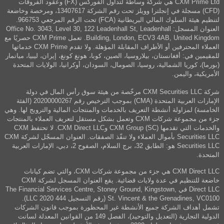
CXM Prime Ltd هي شركة وساطة لتداول الفوركس (FX) وعقود الفروقات
(CFD) مسجلة في إنجلترا وويلز تحت رقم الشركة 13407617، ومرخصة وخاضعة
لتنظيم هيئة السلوك المالي البريطانية (FCA) تحت الرقم المرجعي 966753.
العنوان المسجل: Office No. 3043, Level 30, 122 Leadenhall St, Leadenhall
Building, London, ECV3 4AB, United Kingdom. تعمل CXM Prime حصريًا مع
العملاء المحترفين أو الأطراف المقابلة المؤهلة. ولا تقدم CXM Prime خدماتها
للمقيمين في: أفغانستان، بيلاروسيا، الصين، كوبا، هونغ كونغ، إيران، ليبيا، ميانمار
(بورما)، كوريا الشمالية، روسيا، الصومال، السودان، أوكرانيا، الولايات المتحدة
الأمريكية، واليمن.
شركة CXM Securities LLC مرخّصة من هيئة سوق رأس المال في دولة
الإمارات العربية المتحدة (CMA) بموجب الترخيص رقم 20200000267 (الفئة
الخامسة) لمزاولة أنشطة التعريف بالخدمات والمنتجات المالية والترويج لها. وهي
جزء من مجموعة شركات CXM وتعمل بشكل مستقل لتعريف العملاء بالمنتجات
والخدمات التي تقدمها CXM Group (SC) وCXM Direct LLC. لا تحتفظ CXM
Securities LLC بأموال العملاء ولا تنفّذ الصفقات. العنوان المسجّل لشركة CXM
Securities LLC هو: الطابق 32، برج السلام، الصفوح 2، دبي، الإمارات العربية
المتحدة.
CXM Direct LLC هي جزء من مجموعة شركات CXM، والتي تضم كيانات
خاضعة للتنظيم في عدة ولايات قضائية. يقع العنوان المسجل لشركة CXM
Direct LLC في The Financial Services Centre, Stoney Ground, Kingstown,
St. Vincent & the Grenadines, VC0100 (رقم التسجيل 444 LLC 2020).
تشمل أهداف الشركة جميع الأنشطة غير المحظورة بموجب قانون الشركات
الدولية التجارية (التعديل والتوحيد)، الفصل 149 من القوانين المعدلة لسانت