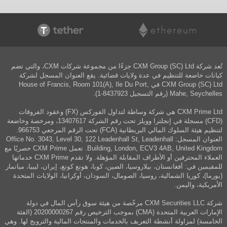
تُعد شركة CXM Group (SC) Ltd جزءًا من مجموعة شركات CXM، والتي تضم
كيانات خاضعة للتنظيم في عدة ولايات قضائية. يقع العنوان المسجل لشركة
CXM Group (SC) Ltd في House of Francis, Room 101(A), Ile Du Port,
Mahe, Seychelles (رقم التسجيل 8437923-1).
CXM Prime Ltd هي شركة وساطة لتداول الفوركس (FX) وعقود الفروقات
(CFD) مسجلة في إنجلترا وويلز تحت رقم الشركة 13407617، ومرخصة وخاضعة
لتنظيم هيئة السلوك المالي البريطانية (FCA) تحت الرقم المرجعي 966753.
العنوان المسجل: Office No. 3043, Level 30, 122 Leadenhall St, Leadenhall
Building, London, ECV3 4AB, United Kingdom. تعمل CXM Prime حصريًا مع
العملاء المحترفين أو الأطراف المقابلة المؤهلة. ولا تقدم CXM Prime خدماتها
للمقيمين في: أفغانستان، بيلاروسيا، الصين، كوبا، هونغ كونغ، إيران، ليبيا، ميانمار
(بورما)، كوريا الشمالية، روسيا، الصومال، السودان، أوكرانيا، الولايات المتحدة
الأمريكية، واليمن.
شركة CXM Securities LLC مرخّصة من هيئة سوق رأس المال في دولة
الإمارات العربية المتحدة (CMA) بموجب الترخيص رقم 20200000267 (الفئة
الخامسة) لمزاولة أنشطة التعريف بالخدمات والمنتجات المالية والترويج لها. وهي