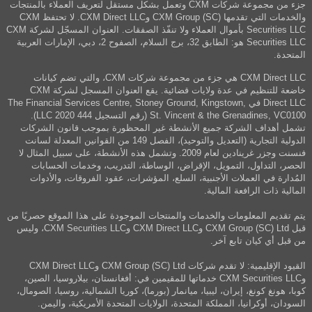
جزء من مجموعة شركات CXM وتعمل بشكل مستقل لتعريف العملاء بالمنتجات
والخدمات التي تقدمها CXM Group (SC) وCXM Direct LLC. لا تحتفظ CXM
Securities LLC بأموال العملاء ولا تنفّذ الصفقات. العنوان المسجّل لشركة CXM
Securities LLC هو: الطابق 32، برج السلام، الصفوح 2، دبي، الإمارات العربية
المتحدة.
CXM Direct LLC هي جزء من مجموعة شركات CXM، والتي تضم كيانات
خاضعة للتنظيم في عدة ولايات قضائية. يقع العنوان المسجل لشركة CXM
Direct LLC في The Financial Services Centre, Stoney Ground, Kingstown,
St. Vincent & the Grenadines, VC0100 (رقم التسجيل 444 LLC 2020).
تشمل أهداف الشركة جميع الأنشطة غير المحظورة بموجب قانون الشركات
الدولية التجارية (التعديل والتوحيد)، الفصل 149 من القوانين المعدلة لسانت
فنسنت وجزر غرينادين لعام 2009. وتشمل هذه الأنشطة، على سبيل المثال لا
الحصر، التداول، التمويل، الإقراض، الوساطة، التدريب، وخدمات الحسابات
المُدارة في العملات الأجنبية، السلع، المؤشرات، عقود الفروقات، والأدوات
المالية ذات الرافعة المالية.
يتم تقديم المعلومات والخدمات والمنتجات الموجودة على هذا الموقع حصريًا من
قبل CXM Group (SC) Ltd وCXM Direct LLC وCXM Securities LLC، وليس
من قبل أي كيان تابع آخر.
القيود الإقليمية: لا تقدم شركات CXM Group (SC) Ltd وCXM Direct LLC
وCXM Securities LLC خدماتها للمقيمين في: أفغانستان، بيلاروسيا، الصين،
كوبا، هونغ كونغ، إيران، ليبيا، ميانمار (بورما)، كوريا الشمالية، روسيا، الصومال،
السودان، أوكرانيا، المملكة المتحدة، الولايات المتحدة الأمريكية، واليمن.