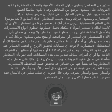
تحذير من المخاطر: ينطوي تداول العملات الأجنبية والعملات المشفرة وعقود
الفروقات على مستوى مرتفع من المخاطر، وقد لا يكون مناسبًا لجميع
المستثمرين. قبل أن تقرر التداول، ينبغي عليك أن تدرس بعناية أهدافك
الاستثمارية ومستوى خبرتك ومدى تحملك للمخاطر. الأداء السابق لا يُعد مؤشرًا
على النتائج المستقبلية. يرجى تذكر أنك قد تخسر جزءًا من استثمارك الأولي أو
كاملَه؛ لذلك لا تستثمر أموالًا لا يمكنك تحمل خسارتها. تنطوي أنواع الاستثمارات
والأصول المختلفة على درجات متفاوتة من المخاطر، ولا يوجد أي ضمان بأن
الأداء المستقبلي لأي استثمار أو استراتيجية أو منتج معين سيكون مربحًا. كما لا
يوجد ضمان بأن أي أداء أو نشاط مماثل متعلق باستثمار ما سيكون مناسبًا لك أو
لمحفظتك الاستثمارية. لا توجد أي ضمانات لتحقيق الأرباح أو لتجنب الخسائر عند
تداول عقود الفروقات. ولا يمكن لشركة CXM أو موظفيها أو ممثليها أو الشركات
التابعة لها أو أي أطراف مماثلة تقديم مثل هذه الضمانات. أنت تقر بأن المخاطر
متأصلة في تداول عقود الفروقات، ويجب أن تكون قادرًا ماليًا على تحمل هذه
المخاطر وما قد ينشأ عنها من خسائر. قد تنخفض قيمة المحفظة الاستثمارية
نتيجة التغيرات في قيمة عوامل السوق، مثل أسعار الأسهم وأسعار الفائدة
وأسعار السلع وأسعار الصرف. وفي حال حدوث أي تقلب سلبي في الأسعار، فقد
تتعرض لخطر خسارة كامل رأس المال المستثمر.