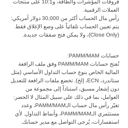
فروقات المؤشرات والطاقة، و10:1 على منتجات
العملات الرقمية.
رأس مال الحساب أكثر من 30,000 دولار أمريكي:
يتم تعيين الحساب تلقائياً على وضع الإغلاق فقط
(Close Only)، ولا يمكن فتح صفقات جديدة.
حسابات PAMM/MAM:
تُفتح حسابات PAMM/MAM وفق ملف الرافعة
المالية الخاص بنوع حساب التداول الأساسي (مثل
ستاندرد، ECN، إلخ). تخضع ملفات الرافعة للتعديل
دون إشعار مسبق، استناداً إلى مجموعة من
العوامل، بما في ذلك على سبيل المثال لا الحصر:
تغيّر رأس مال حساب الـPAMM/MAM، وعدد
مستثمري الـPAMM/MAM، وأنماط التداول. لأي
استفسارات، يُرجى التواصل مع مدير حسابك.