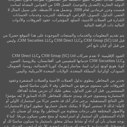
الدولية التجارية (التعديل والتوحيد)، الفصل 149 من القوانين المعدلة لسانت
فنسنت وجزر غرينادين لعام 2009. وتشمل هذه الأنشطة، على سبيل المثال لا
الحصر، التداول، التمويل، الإقراض، الوساطة، التدريب، وخدمات الحسابات
المُدارة في العملات الأجنبية، السلع، المؤشرات، عقود الفروقات، والأدوات
المالية ذات الرافعة المالية.
يتم تقديم المعلومات والخدمات والمنتجات الموجودة على هذا الموقع حصريًا من
قبل CXM Group (SC) Ltd وCXM Direct LLC وCXM Securities LLC، وليس
من قبل أي كيان تابع آخر.
القيود الإقليمية: لا تقدم شركات CXM Group (SC) Ltd وCXM Direct LLC
وCXM Securities LLC خدماتها للمقيمين في: أفغانستان، بيلاروسيا، الصين،
كوبا، هونغ كونغ، إيران، ليبيا، ميانمار (بورما)، كوريا الشمالية، روسيا، الصومال،
السودان، أوكرانيا، المملكة المتحدة، الولايات المتحدة الأمريكية، واليمن.
تحذير من المخاطر: ينطوي تداول العملات الأجنبية والعملات المشفرة وعقود
الفروقات على مستوى مرتفع من المخاطر، وقد لا يكون مناسبًا لجميع
المستثمرين. قبل أن تقرر التداول، ينبغي عليك أن تدرس بعناية أهدافك
الاستثمارية ومستوى خبرتك ومدى تحملك للمخاطر. الأداء السابق لا يُعد مؤشرًا
على النتائج المستقبلية. يرجى تذكر أنك قد تخسر جزءًا من استثمارك الأولي أو
كاملَه؛ لذلك لا تستثمر أموالًا لا يمكنك تحمل خسارتها. تنطوي أنواع الاستثمارات
والأصول المختلفة على درجات متفاوتة من المخاطر، ولا يوجد أي ضمان بأن
الأداء المستقبلي لأي استثمار أو استراتيجية أو منتج معين سيكون مربحًا. كما لا
يوجد ضمان بأن أي أداء أو نشاط مماثل متعلق باستثمار ما سيكون مناسبًا لك أو
لمحفظتك الاستثمارية. لا توجد أي ضمانات لتحقيق الأرباح أو لتجنب الخسائر عند