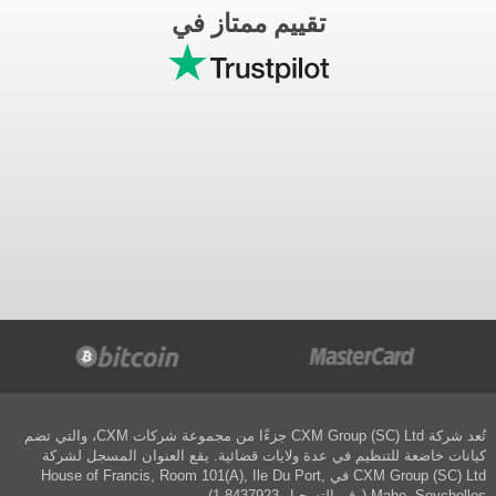
تقييم ممتاز في
تُعد شركة CXM Group (SC) Ltd جزءًا من مجموعة شركات CXM، والتي تضم
كيانات خاضعة للتنظيم في عدة ولايات قضائية. يقع العنوان المسجل لشركة
CXM Group (SC) Ltd في House of Francis, Room 101(A), Ile Du Port,
Mahe, Seychelles (رقم التسجيل 8437923-1).