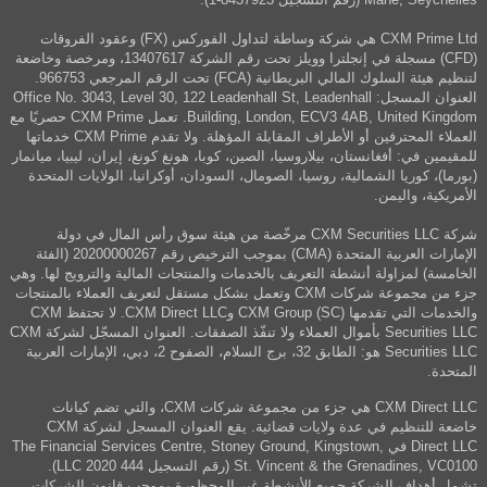
CXM Prime Ltd هي شركة وساطة لتداول الفوركس (FX) وعقود الفروقات
(CFD) مسجلة في إنجلترا وويلز تحت رقم الشركة 13407617، ومرخصة وخاضعة
لتنظيم هيئة السلوك المالي البريطانية (FCA) تحت الرقم المرجعي 966753.
العنوان المسجل: Office No. 3043, Level 30, 122 Leadenhall St, Leadenhall
Building, London, ECV3 4AB, United Kingdom. تعمل CXM Prime حصريًا مع
العملاء المحترفين أو الأطراف المقابلة المؤهلة. ولا تقدم CXM Prime خدماتها
للمقيمين في: أفغانستان، بيلاروسيا، الصين، كوبا، هونغ كونغ، إيران، ليبيا، ميانمار
(بورما)، كوريا الشمالية، روسيا، الصومال، السودان، أوكرانيا، الولايات المتحدة
الأمريكية، واليمن.
شركة CXM Securities LLC مرخّصة من هيئة سوق رأس المال في دولة
الإمارات العربية المتحدة (CMA) بموجب الترخيص رقم 20200000267 (الفئة
الخامسة) لمزاولة أنشطة التعريف بالخدمات والمنتجات المالية والترويج لها. وهي
جزء من مجموعة شركات CXM وتعمل بشكل مستقل لتعريف العملاء بالمنتجات
والخدمات التي تقدمها CXM Group (SC) وCXM Direct LLC. لا تحتفظ CXM
Securities LLC بأموال العملاء ولا تنفّذ الصفقات. العنوان المسجّل لشركة CXM
Securities LLC هو: الطابق 32، برج السلام، الصفوح 2، دبي، الإمارات العربية
المتحدة.
CXM Direct LLC هي جزء من مجموعة شركات CXM، والتي تضم كيانات
خاضعة للتنظيم في عدة ولايات قضائية. يقع العنوان المسجل لشركة CXM
Direct LLC في The Financial Services Centre, Stoney Ground, Kingstown,
St. Vincent & the Grenadines, VC0100 (رقم التسجيل 444 LLC 2020).
تشمل أهداف الشركة جميع الأنشطة غير المحظورة بموجب قانون الشركات