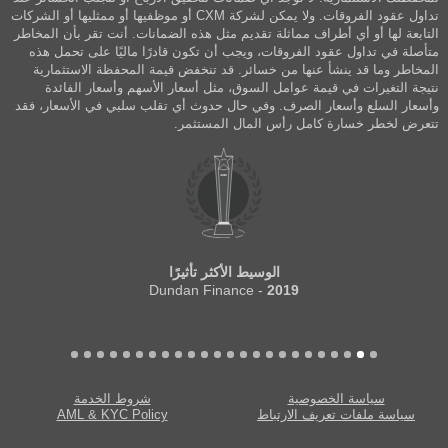
تداول عقود الفروقات. ولا يمكن لشركة CXM أو موظفيها أو ممثليها أو الشركات
التابعة لها أو أي أطراف مماثلة تقديم مثل هذه الضمانات. أنت تقر بأن المخاطر
متأصلة في تداول عقود الفروقات، ويجب أن تكون قادرًا ماليًا على تحمل هذه
المخاطر وما قد ينشأ عنها من خسائر. قد تنخفض قيمة المحفظة الاستثمارية
نتيجة التغيرات في قيمة عوامل السوق، مثل أسعار الأسهم وأسعار الفائدة
وأسعار السلع وأسعار الصرف. وفي حال حدوث أي تقلب سلبي في الأسعار، فقد
تتعرض لخطر خسارة كامل رأس المال المستثمر.
الوسيط الأكثر تأثيرًا
- Dundan Finance
2019
سياسة الخصوصية
شروط الخدمة
سياسة ملفات تعريف الارتباط
AML & KYC Policy