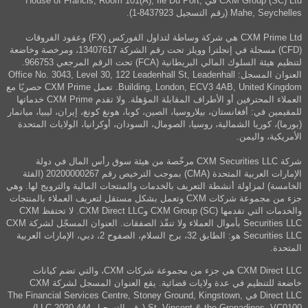
CXM Group (SC) Ltd في House of Francis, Room 101(A), Ile Du Port,
Mahe, Seychelles (رقم التسجيل 8437923-1).
CXM Prime Ltd هي شركة وساطة لتداول الفوركس (FX) وعقود الفروقات
(CFD) مسجلة في إنجلترا وويلز تحت رقم الشركة 13407617، ومرخصة وخاضعة
لتنظيم هيئة السلوك المالي البريطانية (FCA) تحت الرقم المرجعي 966753.
العنوان المسجل: Office No. 3043, Level 30, 122 Leadenhall St, Leadenhall
Building, London, ECV3 4AB, United Kingdom. تعمل CXM Prime حصريًا مع
العملاء المحترفين أو الأطراف المقابلة المؤهلة. ولا تقدم CXM Prime خدماتها
للمقيمين في: أفغانستان، بيلاروسيا، الصين، كوبا، هونغ كونغ، إيران، ليبيا، ميانمار
(بورما)، كوريا الشمالية، روسيا، الصومال، السودان، أوكرانيا، الولايات المتحدة
الأمريكية، واليمن.
شركة CXM Securities LLC مرخّصة من هيئة سوق رأس المال في دولة
الإمارات العربية المتحدة (CMA) بموجب الترخيص رقم 20200000267 (الفئة
الخامسة) لمزاولة أنشطة التعريف بالخدمات والمنتجات المالية والترويج لها. وهي
جزء من مجموعة شركات CXM وتعمل بشكل مستقل لتعريف العملاء بالمنتجات
والخدمات التي تقدمها CXM Group (SC) وCXM Direct LLC. لا تحتفظ CXM
Securities LLC بأموال العملاء ولا تنفّذ الصفقات. العنوان المسجّل لشركة CXM
Securities LLC هو: الطابق 32، برج السلام، الصفوح 2، دبي، الإمارات العربية
المتحدة.
CXM Direct LLC هي جزء من مجموعة شركات CXM، والتي تضم كيانات
خاضعة للتنظيم في عدة ولايات قضائية. يقع العنوان المسجل لشركة CXM
Direct LLC في The Financial Services Centre, Stoney Ground, Kingstown,
St. Vincent & the Grenadines, VC0100 (رقم التسجيل 444 LLC 2020).