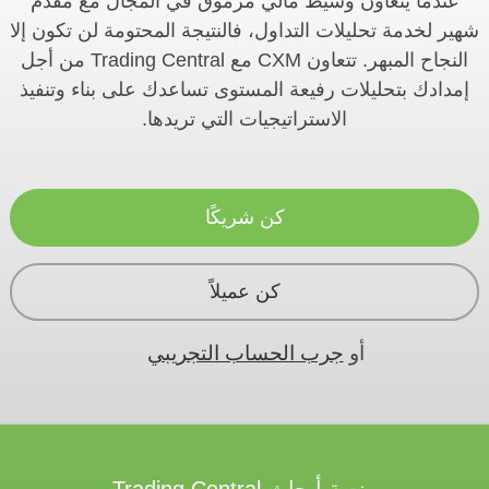
عندما يتعاون وسيط مالي مرموق في المجال مع مقدم
شهير لخدمة تحليلات التداول، فالنتيجة المحتومة لن تكون إلا
النجاح المبهر. تتعاون CXM مع Trading Central من أجل
إمدادك بتحليلات رفيعة المستوى تساعدك على بناء وتنفيذ
الاستراتيجيات التي تريدها.
كن شريكًا
كن عميلاً
أو
جرب الحساب التجريبي