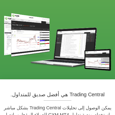
Trading Central هي أفضل صديق للمتداول.
يمكن الوصول إلى تحليلات Trading Central بشكل مباشر
باستخدام منصة تداول CXM MT4 للعملاء المؤهلين. اتصل