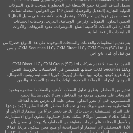
تشمل أهداف الشركة جميع الأنشطة غير المحظورة بموجب قانون الشركات
الدولية التجارية (التعديل والتوحيد)، الفصل 149 من القوانين المعدلة لسانت
فنسنت وجزر غرينادين لعام 2009. وتشمل هذه الأنشطة، على سبيل المثال لا
الحصر، التداول، التمويل، الإقراض، الوساطة، التدريب، وخدمات الحسابات
المُدارة في العملات الأجنبية، السلع، المؤشرات، عقود الفروقات، والأدوات
المالية ذات الرافعة المالية.
يتم تقديم المعلومات والخدمات والمنتجات الموجودة على هذا الموقع حصريًا من
قبل CXM Group (SC) Ltd وCXM Direct LLC وCXM Securities LLC، وليس
من قبل أي كيان تابع آخر.
القيود الإقليمية: لا تقدم شركات CXM Group (SC) Ltd وCXM Direct LLC
وCXM Securities LLC خدماتها للمقيمين في: أفغانستان، بيلاروسيا، الصين،
كوبا، هونغ كونغ، إيران، ليبيا، ميانمار (بورما)، كوريا الشمالية، روسيا، الصومال،
السودان، أوكرانيا، المملكة المتحدة، الولايات المتحدة الأمريكية، واليمن.
تحذير من المخاطر: ينطوي تداول العملات الأجنبية والعملات المشفرة وعقود
الفروقات على مستوى مرتفع من المخاطر، وقد لا يكون مناسبًا لجميع
المستثمرين. قبل أن تقرر التداول، ينبغي عليك أن تدرس بعناية أهدافك
الاستثمارية ومستوى خبرتك ومدى تحملك للمخاطر. الأداء السابق لا يُعد مؤشرًا
على النتائج المستقبلية. يرجى تذكر أنك قد تخسر جزءًا من استثمارك الأولي أو
كاملَه؛ لذلك لا تستثمر أموالًا لا يمكنك تحمل خسارتها. تنطوي أنواع الاستثمارات
والأصول المختلفة على درجات متفاوتة من المخاطر، ولا يوجد أي ضمان بأن
الأداء المستقبلي لأي استثمار أو استراتيجية أو منتج معين سيكون مربحًا. كما لا
يوجد ضمان بأن أي أداء أو نشاط مماثل متعلق باستثمار ما سيكون مناسبًا لك أو