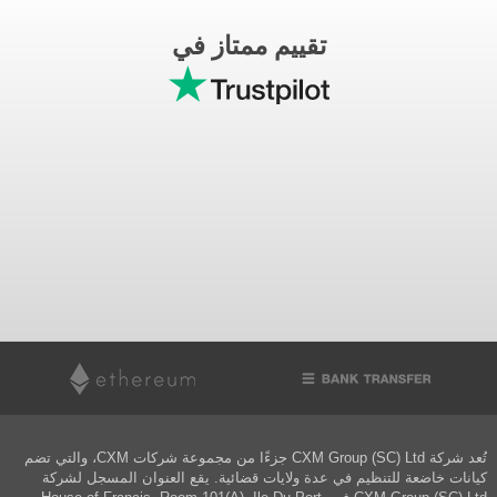
تقييم ممتاز في
تُعد شركة CXM Group (SC) Ltd جزءًا من مجموعة شركات CXM، والتي تضم
كيانات خاضعة للتنظيم في عدة ولايات قضائية. يقع العنوان المسجل لشركة