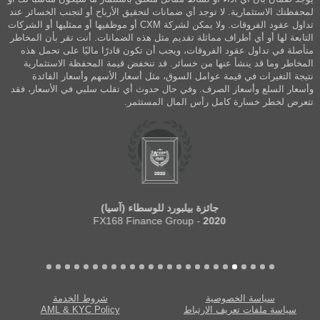
لمحفظتك الاستثمارية. لا توجد أي ضمانات لتحقيق الأرباح أو لتجنب الخسائر عند
تداول عقود الفروقات. ولا يمكن لشركة CXM أو موظفيها أو ممثليها أو الشركات
التابعة لها أو أي أطراف مماثلة تقديم مثل هذه الضمانات. أنت تقر بأن المخاطر
متأصلة في تداول عقود الفروقات، ويجب أن تكون قادرًا ماليًا على تحمل هذه
المخاطر وما قد ينشأ عنها من خسائر. قد تنخفض قيمة المحفظة الاستثمارية
نتيجة التغيرات في قيمة عوامل السوق، مثل أسعار الأسهم وأسعار الفائدة
وأسعار السلع وأسعار الصرف. وفي حال حدوث أي تقلب سلبي في الأسعار، فقد
تتعرض لخطر خسارة كامل رأس المال المستثمر.
جائزة بيلبورد للوسطاء (آسيا)
- FX168 Finance Group
2020
سياسة الخصوصية
شروط الخدمة
سياسة ملفات تعريف الارتباط
AML & KYC Policy