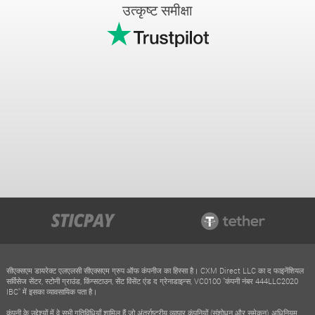
उत्कृष्ट समीक्षा
सीएक्सएम डायरेक्ट एलएलसी सीएक्सएम ग्रुप ऑफ कंपनीज का हिस्सा है। CXM Direct LLC का द फाइनेंशियल
सर्विसेज सेंटर, स्टोनी ग्राउंड, किंग्सटाउन, सेंट विंसेंट एंड द ग्रेनाडाइन्स, VC0100 "कंपनी नंबर 444LLC2020
IBC" में इसका व्यावसायिक पता है।
कंपनी के उद्देश्यों में वे सभी गतिविधियाँ शामिल हैं जो अंतर्राष्ट्रीय व्यापार कंपनियों (संशोधन और समेकन) अधिनियम,