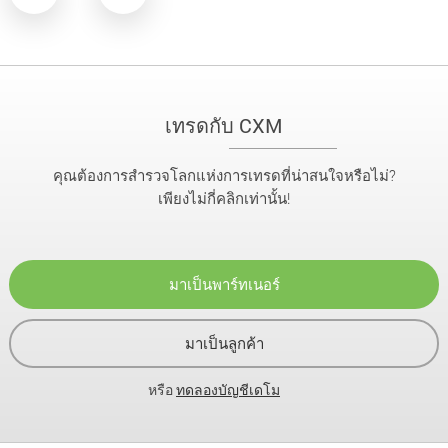
เทรดกับ CXM
คุณต้องการสำรวจโลกแห่งการเทรดที่น่าสนใจหรือไม่?
เพียงไม่กี่คลิกเท่านั้น!
มาเป็นพาร์ทเนอร์
มาเป็นลูกค้า
หรือ
ทดลองบัญชีเดโม