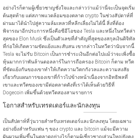
อย่างไรก็ตามผู้เชี่ยวชาญชั่งใจและกล่าวว่าแม้ว่านี่จะเป็นจุดเริ่ม
ต้นสุดท้าย แต่สภาพแวดล้อมของตลาด crypto ในช่วงสัปดาห์ที่
ผ่านมาได้นำไปสู่ความล้มเหลวที่หลีกเลี่ยงไม่ได้นี้ สิ่งที่ต้อง
พิจารณาอีกประการหนึ่งคือซีอีโอของ Tesla และหนึ่งในทวีตล่า
สุดของ Elon Musk ซึ่งเป็นตัวเลขที่สำคัญที่สุดของสกุลเงินดิจิทัล
ที่ก่อให้เกิดความขัดแย้งและสับสน เขากล่าวในทวีตว่านับจากนี้
Tesla จะไม่รับ Bitcoin เป็นการชำระเงินอีกต่อไปแม้ว่าจะเพิ่งซื้อ
หุ้นมากกว่าพันล้านดอลลาร์ในการถือครอง Bitcoin ก็ตาม ทวีต
ที่ขัดแย้งกันของเขาทำให้เกิดความวิตกกังวลและความสงสัย
เกี่ยวกับแผนการของเขาที่ก้าวไปข้างหน้าเนื่องจากอิทธิพลที่
เขาและทวีตของเขามีต่อตลาดดังที่เราได้เห็นด้วยวิธีที่
Dogecoin เพิ่มขึ้นด้วยทวีตสองสามรายการ
โอกาสสำหรับเทรดเดอร์และนักลงทุน
เป็นสัปดาห์ที่วุ่นวายสำหรับเทรดเดอร์และนักลงทุน โดยเฉพาะ
อย่างยิ่งสำหรับแฟน ๆ ของ crypto และ bitcoin แม้จะมีความ
ผันผวนเพิ่มขึ้นในตลาดอย่างไรก็ตามผู้เชี่ยวชาญส่วนใหญ่ยังคง