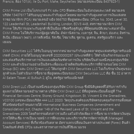
Francis, ห้อง 101(A), Ile Du Port, Mahe, Seychelles (หมายเลขทะเบียน 8437923-1)
CXM Prime Ltd เป็นโบรกเกอร์ FX และ CFD ที่จดทะเบียนในอังกฤษและเวลส์ หมายเลข
บริษัท 13407617 ได้รับอนุญาตและกำกับดูแลโดยหน่วยงานกำกับดูแลทางการเงินแห่งสห
ราชอาณาจักร (FCA) หมายเลขอ้างอิง 966753 ที่อยู่จดทะเบียน: Office No. 3043, Level 30,
122 Leadenhall St, Leadenhall Building, London, ECV3 4AB, สหราชอาณาจักร CXM
Prime ให้บริการเฉพาะกับลูกค้าที่เป็นมืออาชีพหรือคู่สัญญาที่มีคุณสมบัติเหมาะสมเท่านั้น
CXM Prime ไม่ให้บริการแก่ผู้อยู่อาศัยใน: อัฟกานิสถาน, เบลารุส, จีน, คิวบา, ฮ่องกง, อิหร่าน,
ลิเบีย, เมียนมา (พม่า), เกาหลีเหนือ, รัสเซีย, โซมาเลีย, ซูดาน, ยูเครน, สหรัฐอเมริกา และ
เยเมน
CXM Securities LLC ได้รับใบอนุญาตจากหน่วยงานกำกับดูแลตลาดทุนแห่งสหรัฐอาหรับเอมิ
เรตส์ (CMA) ภายใต้ใบอนุญาตเลขที่ 20200000267 (ประเภทที่ห้า) ให้ดำเนินกิจกรรมแนะนำ
และส่งเสริมบริการทางการเงินและผลิตภัณฑ์ทางการเงิน บริษัทเป็นส่วนหนึ่งของกลุ่มบริษัท
CXM และดำเนินงานอย่างเป็นอิสระเพื่อแนะนำผลิตภัณฑ์และบริการที่นำเสนอโดย CXM
Group (SC) และ CXM Direct LLC ให้แก่ลูกค้า CXM Securities LLC ไม่เก็บรักษาเงินทุนของ
ลูกค้าและไม่ดำเนินการซื้อขาย ที่อยู่จดทะเบียนของ CXM Securities LLC คือ ชั้น 32 อาคาร
Al Salam Tower, Al Sufouh 2, ดูไบ, สหรัฐอาหรับเอมิเรตส์
CXM Direct LLC เป็นส่วนหนึ่งของกลุ่มบริษัท CXM Group ซึ่งมีนิติบุคคลที่ได้รับการกำกับ
ดูแลภายใต้หลายเขตอำนาจศาล บริษัท CXM Direct LLC มีที่อยู่จดทะเบียนตั้งอยู่ที่ The
Financial Services Centre, Stoney Ground, Kingstown, St. Vincent & the Grenadines,
VC0100 (เลขทะเบียนบริษัท 444 LLC 2020) วัตถุประสงค์ของบริษัทครอบคลุมกิจกรรมทั้งหมด
ที่ไม่ขัดต่อข้อกำหนดภายใต้ International Business Companies (Amendment and
Consolidation) Act, Chapter 149 of the Revised Laws of St. Vincent and the
Grenadines 2009 โดยกิจกรรมดังกล่าวรวมถึง แต่ไม่จำกัดเพียง การซื้อขาย การจัดหาเงินทุน
การให้สินเชื่อ การเป็นนายหน้า การฝึกอบรม และบริการบริหารจัดการบัญชี (Managed
Account Services) ที่เกี่ยวข้องกับตลาด อัตราแลกเปลี่ยนเงินตราต่างประเทศ (Forex) สินค้า
โภคภัณฑ์ ดัชนี CFDs และตราสารทางการเงินที่ใช้เลเวอเรจ