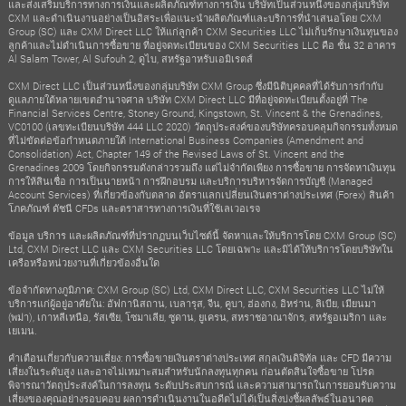
และส่งเสริมบริการทางการเงินและผลิตภัณฑ์ทางการเงิน บริษัทเป็นส่วนหนึ่งของกลุ่มบริษัท
CXM และดำเนินงานอย่างเป็นอิสระเพื่อแนะนำผลิตภัณฑ์และบริการที่นำเสนอโดย CXM
Group (SC) และ CXM Direct LLC ให้แก่ลูกค้า CXM Securities LLC ไม่เก็บรักษาเงินทุนของ
ลูกค้าและไม่ดำเนินการซื้อขาย ที่อยู่จดทะเบียนของ CXM Securities LLC คือ ชั้น 32 อาคาร
Al Salam Tower, Al Sufouh 2, ดูไบ, สหรัฐอาหรับเอมิเรตส์
CXM Direct LLC เป็นส่วนหนึ่งของกลุ่มบริษัท CXM Group ซึ่งมีนิติบุคคลที่ได้รับการกำกับ
ดูแลภายใต้หลายเขตอำนาจศาล บริษัท CXM Direct LLC มีที่อยู่จดทะเบียนตั้งอยู่ที่ The
Financial Services Centre, Stoney Ground, Kingstown, St. Vincent & the Grenadines,
VC0100 (เลขทะเบียนบริษัท 444 LLC 2020) วัตถุประสงค์ของบริษัทครอบคลุมกิจกรรมทั้งหมด
ที่ไม่ขัดต่อข้อกำหนดภายใต้ International Business Companies (Amendment and
Consolidation) Act, Chapter 149 of the Revised Laws of St. Vincent and the
Grenadines 2009 โดยกิจกรรมดังกล่าวรวมถึง แต่ไม่จำกัดเพียง การซื้อขาย การจัดหาเงินทุน
การให้สินเชื่อ การเป็นนายหน้า การฝึกอบรม และบริการบริหารจัดการบัญชี (Managed
Account Services) ที่เกี่ยวข้องกับตลาด อัตราแลกเปลี่ยนเงินตราต่างประเทศ (Forex) สินค้า
โภคภัณฑ์ ดัชนี CFDs และตราสารทางการเงินที่ใช้เลเวอเรจ
ข้อมูล บริการ และผลิตภัณฑ์ที่ปรากฏบนเว็บไซต์นี้ จัดหาและให้บริการโดย CXM Group (SC)
Ltd, CXM Direct LLC และ CXM Securities LLC โดยเฉพาะ และมิได้ให้บริการโดยบริษัทใน
เครือหรือหน่วยงานที่เกี่ยวข้องอื่นใด
ข้อจำกัดทางภูมิภาค: CXM Group (SC) Ltd, CXM Direct LLC, CXM Securities LLC ไม่ให้
บริการแก่ผู้อยู่อาศัยใน: อัฟกานิสถาน, เบลารุส, จีน, คูบา, ฮ่องกง, อิหร่าน, ลิเบีย, เมียนมา
(พม่า), เกาหลีเหนือ, รัสเซีย, โซมาเลีย, ซูดาน, ยูเครน, สหราชอาณาจักร, สหรัฐอเมริกา และ
เยเมน.
คำเตือนเกี่ยวกับความเสี่ยง: การซื้อขายเงินตราต่างประเทศ สกุลเงินดิจิทัล และ CFD มีความ
เสี่ยงในระดับสูง และอาจไม่เหมาะสมสำหรับนักลงทุนทุกคน ก่อนตัดสินใจซื้อขาย โปรด
พิจารณาวัตถุประสงค์ในการลงทุน ระดับประสบการณ์ และความสามารถในการยอมรับความ
เสี่ยงของคุณอย่างรอบคอบ ผลการดำเนินงานในอดีตไม่ได้เป็นสิ่งบ่งชี้ผลลัพธ์ในอนาคต