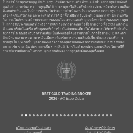
โปรดจำไว้ว่าคุณอาจสูญเสียเงินลงทุนเริ่มต้นบางส่วนหรือทั้งหมด ดังนั้นอย่าลงทุนด้วยเงินที่
คุณไม่สามารถรับภาระการสูญเสียได้ การลงทุนหรือสินทรัพย์แต่ละประเภทมีระดับความเสี่ยง
ที่แตกต่างกัน และไม่มีการรับประกันว่าผลการดำเนินงานในอนาคตของการลงทุน กลยุทธ์
หรือผลิตภัณฑ์ใดโดยเฉพาะจะทำกำไรได้ อีกทั้งไม่มีการรับประกันว่าผลการดำเนินงานหรือ
กิจกรรมในลักษณะเดียวกันของการลงทุนใดจะเหมาะสมกับคุณหรือพอร์ตการลงทุนของคุณ
ไม่มีการรับประกันผลกำไรหรือการหลีกเลี่ยงการขาดทุนเมื่อซื้อขาย CFD ทั้ง CXM พนักงาน
ตัวแทน บริษัทในเครือ หรือบุคคลที่เกี่ยวข้องในลักษณะเดียวกันไม่สามารถให้การรับประกัน
ดังกล่าวได้ คุณยอมรับว่าความเสี่ยงเป็นสิ่งที่มีอยู่โดยธรรมชาติในการซื้อขาย CFD และคุณ
ต้องมีความสามารถทางการเงินเพียงพอที่จะรับภาระความเสี่ยงที่เกี่ยวข้องและรองรับการ
ขาดทุนใด ๆ ที่เกิดขึ้น มูลค่าของพอร์ตการลงทุนอาจลดลงจากการเปลี่ยนแปลงของปัจจัย
ตลาด เช่น ราคาหุ้น อัตราดอกเบี้ย ราคาสินค้าโภคภัณฑ์ และอัตราแลกเปลี่ยน ในกรณีที่
ราคามีความผันผวนในทางลบ คุณอาจเสี่ยงต่อการสูญเสียเงินลงทุนทั้งหมด
BEST GOLD TRADING BROKER
- iFX Expo Dubai
2026
นโยบายความเป็นส่วนตัว
เงื่อนไขการให้บริการ
นโยบายคุกกี้
AML & KYC Policy