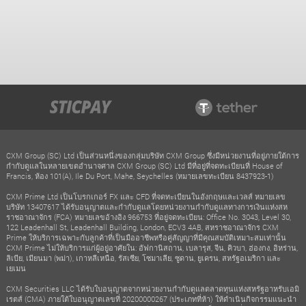
CXM Group (SC) Ltd เป็นส่วนหนึ่งของกลุ่มบริษัท CXM Group ซึ่งมีหน่วยงานที่อยู่ภายใต้การ
กำกับดูแลในหลายเขตอำนาจศาล CXM Group (SC) Ltd มีที่อยู่ที่จดทะเบียนที่ House of
Francis, ห้อง 101(A), Ile Du Port, Mahe, Seychelles (หมายเลขทะเบียน 8437923-1)
CXM Prime Ltd เป็นโบรกเกอร์ FX และ CFD ที่จดทะเบียนในอังกฤษและเวลส์ หมายเลข
บริษัท 13407617 ได้รับอนุญาตและกำกับดูแลโดยหน่วยงานกำกับดูแลทางการเงินแห่งสห
ราชอาณาจักร (FCA) หมายเลขอ้างอิง 966753 ที่อยู่จดทะเบียน: Office No. 3043, Level 30,
122 Leadenhall St, Leadenhall Building, London, ECV3 4AB, สหราชอาณาจักร CXM
Prime ให้บริการเฉพาะกับลูกค้าที่เป็นมืออาชีพหรือคู่สัญญาที่มีคุณสมบัติเหมาะสมเท่านั้น
CXM Prime ไม่ให้บริการแก่ผู้อยู่อาศัยใน: อัฟกานิสถาน, เบลารุส, จีน, คิวบา, ฮ่องกง, อิหร่าน,
ลิเบีย, เมียนมา (พม่า), เกาหลีเหนือ, รัสเซีย, โซมาเลีย, ซูดาน, ยูเครน, สหรัฐอเมริกา และ
เยเมน
CXM Securities LLC ได้รับใบอนุญาตจากหน่วยงานกำกับดูแลตลาดทุนแห่งสหรัฐอาหรับเอมิ
เรตส์ (CMA) ภายใต้ใบอนุญาตเลขที่ 20200000267 (ประเภทที่ห้า) ให้ดำเนินกิจกรรมแนะนำ