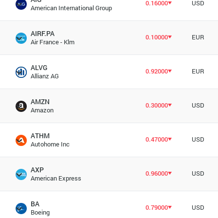
0.16000
USD
American International Group
AIRF.PA
0.10000
EUR
Air France - Klm
ALVG
0.92000
EUR
Allianz AG
AMZN
0.30000
USD
Amazon
ATHM
0.47000
USD
Autohome Inc
AXP
0.96000
USD
American Express
BA
0.79000
USD
Boeing