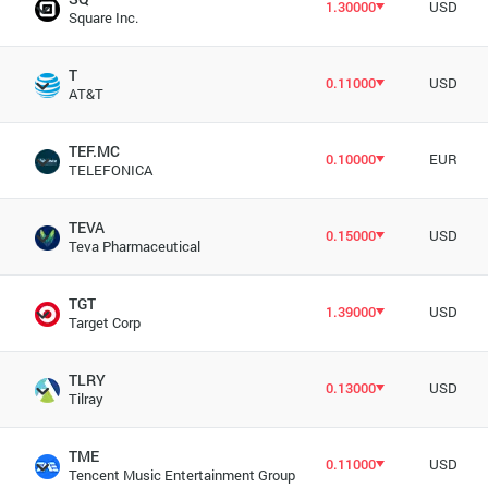
1.30000
USD
Square Inc.
T
0.11000
USD
AT&T
TEF.MC
0.10000
EUR
TELEFONICA
TEVA
0.15000
USD
Teva Pharmaceutical
TGT
1.39000
USD
Target Corp
TLRY
0.13000
USD
Tilray
TME
0.11000
USD
Tencent Music Entertainment Group