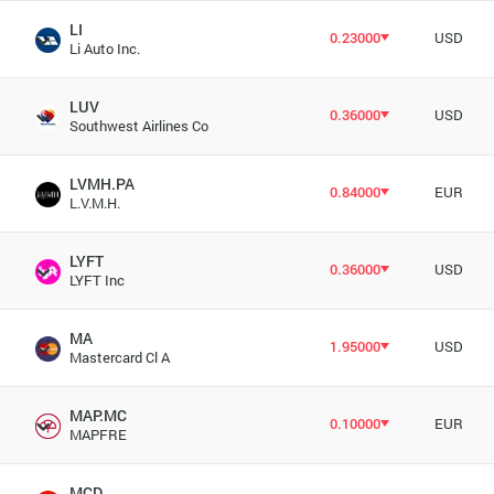
LI
0.23000
USD
Li Auto Inc.
LUV
0.36000
USD
Southwest Airlines Co
LVMH.PA
0.84000
EUR
L.V.M.H.
LYFT
0.36000
USD
LYFT Inc
MA
1.95000
USD
Mastercard Cl A
MAP.MC
0.10000
EUR
MAPFRE
MCD