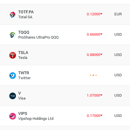
TOTF.PA
0.12000
EUR
Total SA
TQQQ
0.66000
USD
ProShares UltraPro QQQ
TSLA
0.88000
USD
Tesla
TWTR
USD
Twitter
V
1.07000
USD
Visa
VIPS
0.17000
USD
Vipshop Holdings Ltd