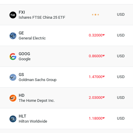
FXI
USD
Ishares FTSE China 25 ETF
GE
0.32000
USD
General Electric
GOOG
0.86000
USD
Google
GS
1.47000
USD
Goldman Sachs Group
HD
2.03000
USD
The Home Depot Inc.
HLT
1.18000
USD
Hilton Worldwide