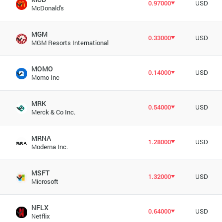
0.97000
USD
McDonald's
MGM
0.33000
USD
MGM Resorts International
MOMO
0.14000
USD
Momo Inc
MRK
0.54000
USD
Merck & Co Inc.
MRNA
1.28000
USD
Moderna Inc.
MSFT
1.32000
USD
Microsoft
NFLX
0.64000
USD
Netflix