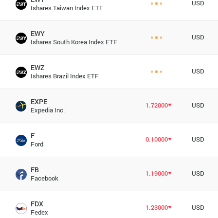
USD
Ishares Taiwan Index ETF
EWY
USD
Ishares South Korea Index ETF
EWZ
USD
Ishares Brazil Index ETF
EXPE
1.72000
USD
Expedia Inc.
F
0.10000
USD
Ford
FB
1.19000
USD
Facebook
FDX
1.23000
USD
Fedex