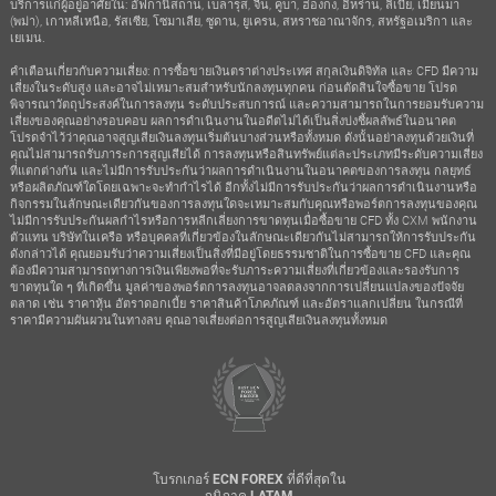
บริการแก่ผู้อยู่อาศัยใน: อัฟกานิสถาน, เบลารุส, จีน, คูบา, ฮ่องกง, อิหร่าน, ลิเบีย, เมียนมา
(พม่า), เกาหลีเหนือ, รัสเซีย, โซมาเลีย, ซูดาน, ยูเครน, สหราชอาณาจักร, สหรัฐอเมริกา และ
เยเมน.
คำเตือนเกี่ยวกับความเสี่ยง: การซื้อขายเงินตราต่างประเทศ สกุลเงินดิจิทัล และ CFD มีความ
เสี่ยงในระดับสูง และอาจไม่เหมาะสมสำหรับนักลงทุนทุกคน ก่อนตัดสินใจซื้อขาย โปรด
พิจารณาวัตถุประสงค์ในการลงทุน ระดับประสบการณ์ และความสามารถในการยอมรับความ
เสี่ยงของคุณอย่างรอบคอบ ผลการดำเนินงานในอดีตไม่ได้เป็นสิ่งบ่งชี้ผลลัพธ์ในอนาคต
โปรดจำไว้ว่าคุณอาจสูญเสียเงินลงทุนเริ่มต้นบางส่วนหรือทั้งหมด ดังนั้นอย่าลงทุนด้วยเงินที่
คุณไม่สามารถรับภาระการสูญเสียได้ การลงทุนหรือสินทรัพย์แต่ละประเภทมีระดับความเสี่ยง
ที่แตกต่างกัน และไม่มีการรับประกันว่าผลการดำเนินงานในอนาคตของการลงทุน กลยุทธ์
หรือผลิตภัณฑ์ใดโดยเฉพาะจะทำกำไรได้ อีกทั้งไม่มีการรับประกันว่าผลการดำเนินงานหรือ
กิจกรรมในลักษณะเดียวกันของการลงทุนใดจะเหมาะสมกับคุณหรือพอร์ตการลงทุนของคุณ
ไม่มีการรับประกันผลกำไรหรือการหลีกเลี่ยงการขาดทุนเมื่อซื้อขาย CFD ทั้ง CXM พนักงาน
ตัวแทน บริษัทในเครือ หรือบุคคลที่เกี่ยวข้องในลักษณะเดียวกันไม่สามารถให้การรับประกัน
ดังกล่าวได้ คุณยอมรับว่าความเสี่ยงเป็นสิ่งที่มีอยู่โดยธรรมชาติในการซื้อขาย CFD และคุณ
ต้องมีความสามารถทางการเงินเพียงพอที่จะรับภาระความเสี่ยงที่เกี่ยวข้องและรองรับการ
ขาดทุนใด ๆ ที่เกิดขึ้น มูลค่าของพอร์ตการลงทุนอาจลดลงจากการเปลี่ยนแปลงของปัจจัย
ตลาด เช่น ราคาหุ้น อัตราดอกเบี้ย ราคาสินค้าโภคภัณฑ์ และอัตราแลกเปลี่ยน ในกรณีที่
ราคามีความผันผวนในทางลบ คุณอาจเสี่ยงต่อการสูญเสียเงินลงทุนทั้งหมด
โบรกเกอร์ ECN FOREX ที่ดีที่สุดใน
ภูมิภาค LATAM