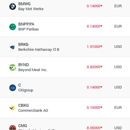
BMWG
0.14000
EUR
Bay Mot Werke
BNPP.PA
0.14000
EUR
BNP Paribas
BRKb
1.91000
USD
Berkshire Hathaway Cl B
BYND
0.82000
USD
Beyond Meat Inc.
C
0.14000
USD
Citigroup
CBKG
0.10000
EUR
Commerzbank AG
CMG
8.06000
USD