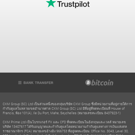
CXM Group (SC) Ltd เป็นส่วนหนึ่งของกลุ่มบริษัท CXM Group ซึ่งมีหน่วยงานที่อยู่ภายใต้การ
กำกับดูแลในหลายเขตอำนาจศาล CXM Group (SC) Ltd มีที่อยู่ที่จดทะเบียนที่ House of
Francis, ห้อง 101(A), Ile Du Port, Mahe, Seychelles (หมายเลขทะเบียน 8437923-1)
CXM Prime Ltd เป็นโบรกเกอร์ FX และ CFD ที่จดทะเบียนในอังกฤษและเวลส์ หมายเลข
บริษัท 13407617 ได้รับอนุญาตและกำกับดูแลโดยหน่วยงานกำกับดูแลทางการเงินแห่งสห
ราชอาณาจักร (FCA) หมายเลขอ้างอิง 966753 ที่อยู่จดทะเบียน: Office No. 3043, Level 30,