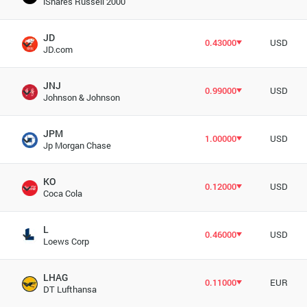
iShares Russell 2000
JD
0.43000
USD
JD.com
JNJ
0.99000
USD
Johnson & Johnson
JPM
1.00000
USD
Jp Morgan Chase
KO
0.12000
USD
Coca Cola
L
0.46000
USD
Loews Corp
LHAG
0.11000
EUR
DT Lufthansa