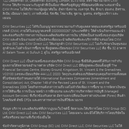
122 Leadenhall St, Leadenhall Building, London, ECV3 4AB, สหราชอาณาจักร CXM
Prime ให้บริการเฉพาะกับลูกค้าที่เป็นมืออาชีพหรือคู่สัญญาที่มีคุณสมบัติเหมาะสมเท่านั้น
CXM Prime ไม่ให้บริการแก่ผู้อยู่อาศัยใน: อัฟกานิสถาน, เบลารุส, จีน, คิวบา, ฮ่องกง, อิหร่าน,
ลิเบีย, เมียนมา (พม่า), เกาหลีเหนือ, รัสเซีย, โซมาเลีย, ซูดาน, ยูเครน, สหรัฐอเมริกา และ
เยเมน
CXM Securities LLC ได้รับใบอนุญาตจากหน่วยงานกำกับดูแลตลาดทุนแห่งสหรัฐอาหรับเอมิ
เรตส์ (CMA) ภายใต้ใบอนุญาตเลขที่ 20200000267 (ประเภทที่ห้า) ให้ดำเนินกิจกรรมแนะนำ
และส่งเสริมบริการทางการเงินและผลิตภัณฑ์ทางการเงิน บริษัทเป็นส่วนหนึ่งของกลุ่มบริษัท
CXM และดำเนินงานอย่างเป็นอิสระเพื่อแนะนำผลิตภัณฑ์และบริการที่นำเสนอโดย CXM
Group (SC) และ CXM Direct LLC ให้แก่ลูกค้า CXM Securities LLC ไม่เก็บรักษาเงินทุนของ
ลูกค้าและไม่ดำเนินการซื้อขาย ที่อยู่จดทะเบียนของ CXM Securities LLC คือ ชั้น 32 อาคาร
Al Salam Tower, Al Sufouh 2, ดูไบ, สหรัฐอาหรับเอมิเรตส์
CXM Direct LLC เป็นส่วนหนึ่งของกลุ่มบริษัท CXM Group ซึ่งมีนิติบุคคลที่ได้รับการกำกับ
ดูแลภายใต้หลายเขตอำนาจศาล บริษัท CXM Direct LLC มีที่อยู่จดทะเบียนตั้งอยู่ที่ The
Financial Services Centre, Stoney Ground, Kingstown, St. Vincent & the Grenadines,
VC0100 (เลขทะเบียนบริษัท 444 LLC 2020) วัตถุประสงค์ของบริษัทครอบคลุมกิจกรรมทั้งหมด
ที่ไม่ขัดต่อข้อกำหนดภายใต้ International Business Companies (Amendment and
Consolidation) Act, Chapter 149 of the Revised Laws of St. Vincent and the
Grenadines 2009 โดยกิจกรรมดังกล่าวรวมถึง แต่ไม่จำกัดเพียง การซื้อขาย การจัดหาเงินทุน
การให้สินเชื่อ การเป็นนายหน้า การฝึกอบรม และบริการบริหารจัดการบัญชี (Managed
Account Services) ที่เกี่ยวข้องกับตลาด อัตราแลกเปลี่ยนเงินตราต่างประเทศ (Forex) สินค้า
โภคภัณฑ์ ดัชนี CFDs และตราสารทางการเงินที่ใช้เลเวอเรจ
ข้อมูล บริการ และผลิตภัณฑ์ที่ปรากฏบนเว็บไซต์นี้ จัดหาและให้บริการโดย CXM Group (SC)
Ltd, CXM Direct LLC และ CXM Securities LLC โดยเฉพาะ และมิได้ให้บริการโดยบริษัทใน
เครือหรือหน่วยงานที่เกี่ยวข้องอื่นใด
ข้อจำกัดทางภูมิภาค: CXM Group (SC) Ltd, CXM Direct LLC, CXM Securities LLC ไม่ให้