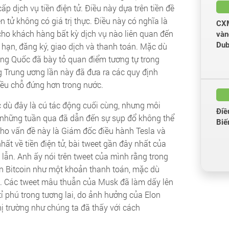
ấp dịch vụ tiền điện tử. Điều này dựa trên tiền đề
n tử không có giá trị thực. Điều này có nghĩa là
CXM
cho khách hàng bất kỳ dịch vụ nào liên quan đến
vàn
Dub
 hạn, đăng ký, giao dịch và thanh toán. Mặc dù
ung Quốc đã bày tỏ quan điểm tương tự trong
 Trung ương lần này đã đưa ra các quy định
hiều chỗ đứng hơn trong nước.
c dù đây là cú tác động cuối cùng, nhưng môi
Điề
ng những tuần qua đã dẫn đến sự sụp đổ không thể
Biế
cho vấn đề này là Giám đốc điều hành Tesla và
ất về tiền điện tử, bài tweet gần đây nhất của
lẫn. Anh ấy nói trên tweet của mình rằng trong
ận Bitcoin như một khoản thanh toán, mặc dù
n. Các tweet mâu thuẫn của Musk đã làm dấy lên
tỉ phú trong tương lai, do ảnh hưởng của Elon
hị trường như chúng ta đã thấy với cách