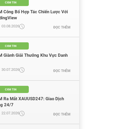
CXM TIN
 Công Bố Hợp Tác Chiến Lược Với
dingView
03.08.2026
ĐỌC THÊM
CXM TIN
 Giành Giải Thưởng Khu Vực Danh
30.07.2026
ĐỌC THÊM
CXM TIN
 Ra Mắt XAUUSD247: Giao Dịch
g 24/7
22.07.2026
ĐỌC THÊM