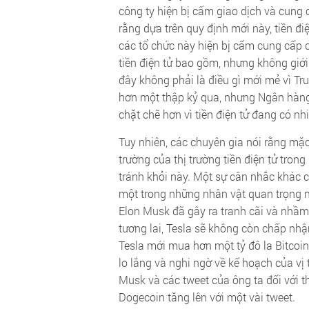
công ty hiện bị cấm giao dịch và cung c
rằng dựa trên quy định mới này, tiền điệ
các tổ chức này hiện bị cấm cung cấp 
tiền điện tử bao gồm, nhưng không giới
đây không phải là điều gì mới mẻ vì Tr
hơn một thập kỷ qua, nhưng Ngân hàng
chặt chẽ hơn vì tiền điện tử đang có n
Tuy nhiên, các chuyên gia nói rằng mặ
trường của thị trường tiền điện tử tro
tránh khỏi này. Một sự cân nhắc khác 
một trong những nhân vật quan trọng nh
Elon Musk đã gây ra tranh cãi và nhầm 
tương lai, Tesla sẽ không còn chấp nh
Tesla mới mua hơn một tỷ đô la Bitcoi
lo lắng và nghi ngờ về kế hoạch của vị 
Musk và các tweet của ông ta đối với t
Dogecoin tăng lên với một vài tweet.