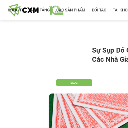
CÔNG TY
NỀN TẢNG
CÁC SẢN PHẨM
ĐỐI TÁC
TÀI KH
Sự Sụp Đổ C
Các Nhà Gi
BLOG