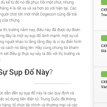
dù kể từ đó nó đã phục hồi một chút, nhưng
áng 4 là rất xa và xa hơn so với hiện tại. Các
CXM
 người chơi lớn mới nhất Dogecoin cũng đã trải
Tra
ng của chúng.
của thị trường năm nay, điều này đã được dự đoán
rằng đây là một sự sụp đổ lành mạnh, một sự cố
ững người khác lo lắng rằng đây là ví dụ điển hình
CXM
ử và cách nó tăng lên. Hãy cùng chúng tôi khám
Giá
 xét điều gì thực sự xảy ra đối với thị trường và
.
 Sự Sụp Đổ Này
?
CXM
Vàn
ức dẫn đến sự sụp đổ này là các quy định và
ệc sử dụng tiền điện tử. Trung Quốc đã thông
 hàng, tổ chức tài chính và thương mại và các