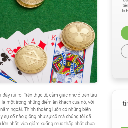
ti
là 
 đầy rủi ro. Trên thực tế, cảm giác như ở trên tàu
t
đá là một trong những điểm ăn khách của nó, với
g năm ngoái. Thỉnh thoảng luôn có những biến
y sự cố nào giống như sự cố mà chúng tôi đã
 tử lớn nhất, vừa giảm xuống mức thấp nhất chưa