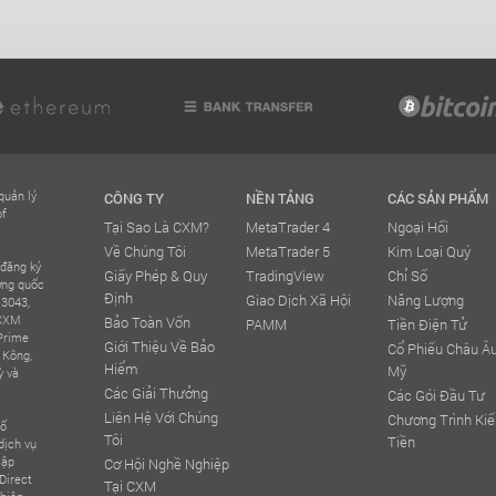
quản lý
CÔNG TY
NỀN TẢNG
CÁC SẢN PHẨM
of
Tại Sao Là CXM?
MetaTrader 4
Ngoại Hối
Về Chúng Tôi
MetaTrader 5
Kim Loại Quý
 đăng ký
Giấy Phép & Quy
TradingView
Chỉ Số
ơng quốc
Định
Giao Dịch Xã Hội
Năng Lượng
 3043,
 CXM
Bảo Toàn Vốn
PAMM
Tiền Điện Tử
 Prime
Giới Thiệu Về Bảo
Cổ Phiếu Châu Âu
 Kông,
Hiểm
Mỹ
ỳ và
Các Giải Thưởng
Các Gói Đầu Tư
Liên Hệ Với Chúng
Chương Trình Ki
số
Tôi
Tiền
dịch vụ
lập
Cơ Hội Nghề Nghiệp
Direct
Tại CXM