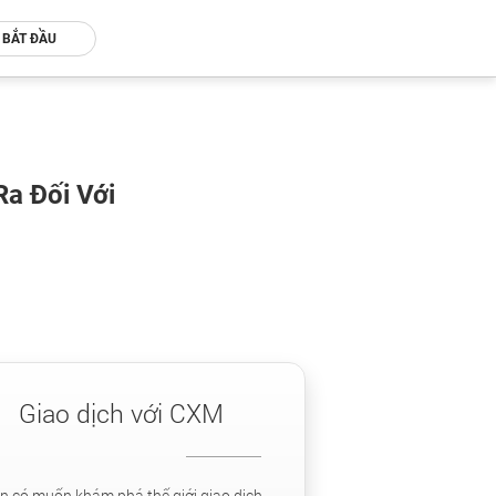
BẮT ĐẦU
Ra Đối Với
Giao dịch với CXM
n có muốn khám phá thế giới giao dịch