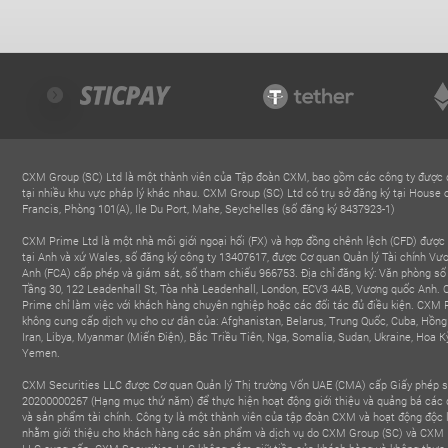
CXM Group (SC) Ltd là một thành viên của Tập đoàn CXM, bao gồm các công ty được 
tại nhiều khu vực pháp lý khác nhau. CXM Group (SC) Ltd có trụ sở đăng ký tại House 
Francis, Phòng 101(A), Ile Du Port, Mahe, Seychelles (số đăng ký 8437923-1)
CXM Prime Ltd là một nhà môi giới ngoại hối (FX) và hợp đồng chênh lệch (CFD) được
tại Anh và xứ Wales, số đăng ký công ty 13407617, được Cơ quan Quản lý Tài chính Vư
Anh (FCA) cấp phép và giám sát, số tham chiếu 966753. Địa chỉ đăng ký: Văn phòng số
Tầng 30, 122 Leadenhall St, Tòa nhà Leadenhall, London, ECV3 4AB, Vương quốc Anh.
Prime chỉ làm việc với khách hàng chuyên nghiệp hoặc các đối tác đủ điều kiện. CXM
không cung cấp dịch vụ cho cư dân của: Afghanistan, Belarus, Trung Quốc, Cuba, Hồng
Iran, Libya, Myanmar (Miến Điện), Bắc Triều Tiên, Nga, Somalia, Sudan, Ukraine, Hoa K
Yemen.
CXM Securities LLC được Cơ quan Quản lý Thị trường Vốn UAE (CMA) cấp Giấy phép 
20200000267 (Hạng mục thứ năm) để thực hiện hoạt động giới thiệu và quảng bá các 
và sản phẩm tài chính. Công ty là một thành viên của tập đoàn CXM và hoạt động độc 
nhằm giới thiệu cho khách hàng các sản phẩm và dịch vụ do CXM Group (SC) và CXM 