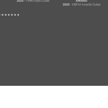
- Forex Expo Dubai
AWARD
2025
- MEFM Awards Dubai
2025