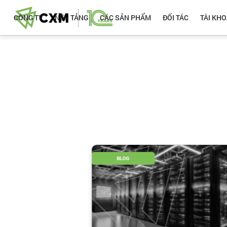
CÔNG TY
NỀN TẢNG
CÁC SẢN PHẨM
ĐỐI TÁC
TÀI KH
BLOG