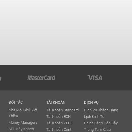
ĐỐI TÁC
TÀI KHOẢN
DỊCH VỤ
Nhà Môi Giới Giới
Tài Khoản Standard
Dịch Vụ Khách Hàng
Thiệu
Tài Khoản ECN
Lịch Kinh Tế
Money Managers
Tài Khoản ZERO
Chính Sách Đòn Bẩy
API Máy Khách
Tài Khoản Cent
Trung Tâm Giao