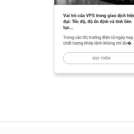
Ổn định trong Đợt
Vai trò của VPS trong giao dịch hiện
ủa Vàng và Bạc
đại: Tốc độ, độ ổn định và tính liên
tục...
 quý tuần qua là
Trong các thị trường điện tử ngày nay,
 mẽ về việc c...
chất lượng khớp lệnh không chỉ đư�...
HÊM
ĐỌC THÊM