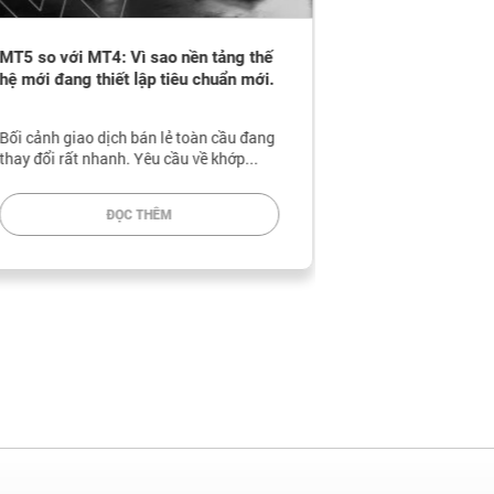
T5 so với MT4: Vì sao nền tảng thế
Giải thích về Cầ
ệ mới đang thiết lập tiêu chuẩn mới.
ẩn phía sau quá 
của bạn
ối cảnh giao dịch bán lẻ toàn cầu đang
Hầu hết các nhà gi
hay đổi rất nhanh. Yêu cầu về khớp...
mở và đóng lệnh tr
ĐỌC THÊM
ĐỌ