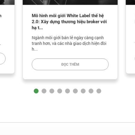
Mô hình môi giới White Label thế hệ
M
2.0: Xây dựng thương hiệu broker với
h
hạ t...
Ngành môi giới bán lẻ ngày càng cạnh
B
tranh hơn, và các nhà giao dịch hiện đòi
t
h...
ĐỌC THÊM