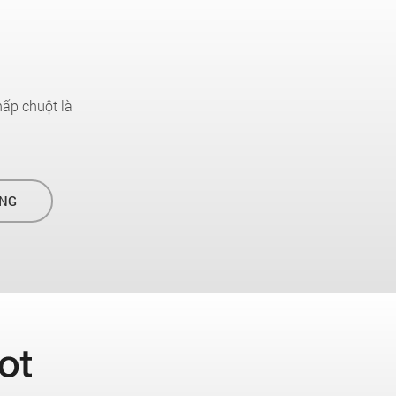
hấp chuột là
NG