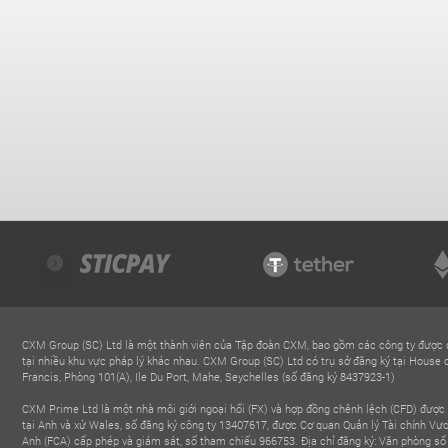
CXM Group (SC) Ltd là một thành viên của Tập đoàn CXM, bao gồm các công ty được 
tại nhiều khu vực pháp lý khác nhau. CXM Group (SC) Ltd có trụ sở đăng ký tại House 
Francis, Phòng 101(A), Ile Du Port, Mahe, Seychelles (số đăng ký 8437923-1)
CXM Prime Ltd là một nhà môi giới ngoại hối (FX) và hợp đồng chênh lệch (CFD) được
tại Anh và xứ Wales, số đăng ký công ty 13407617, được Cơ quan Quản lý Tài chính Vư
Anh (FCA) cấp phép và giám sát, số tham chiếu 966753. Địa chỉ đăng ký: Văn phòng số