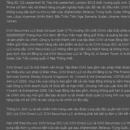
Tầng 30, 122 Leadenhall St, Tòa nhà Leadenhall, London, ECV3 4AB, Vương quốc Anh.
Prime chỉ làm việc với khách hàng chuyên nghiệp hoặc các đối tác đủ điều kiện. CXM
không cung cấp dịch vụ cho cư dân của: Afghanistan, Belarus, Trung Quốc, Cuba, Hồng
Iran, Libya, Myanmar (Miến Điện), Bắc Triều Tiên, Nga, Somalia, Sudan, Ukraine, Hoa K
Yemen.
CXM Securities LLC được Cơ quan Quản lý Thị trường Vốn UAE (CMA) cấp Giấy phép 
20200000267 (Hạng mục thứ năm) để thực hiện hoạt động giới thiệu và quảng bá các 
và sản phẩm tài chính. Công ty là một thành viên của tập đoàn CXM và hoạt động độc 
nhằm giới thiệu cho khách hàng các sản phẩm và dịch vụ do CXM Group (SC) và CXM 
LLC cung cấp. CXM Securities LLC không nắm giữ tiền của khách hàng và không thực 
giao dịch. Địa chỉ đăng ký của CXM Securities LLC là: Tầng 32, Al Salam Tower, Al Sufo
Dubai, Các Tiểu vương quốc Ả Rập Thống nhất.
CXM Direct LLC là một thành viên thuộc Tập đoàn CXM, bao gồm các pháp nhân được 
tại nhiều khu vực pháp lý khác nhau. CXM Direct LLC có địa chỉ đăng ký tại The Financ
Services Centre, Stoney Ground, Kingstown, St. Vincent & the Grenadines, VC0100 (số
444 LLC 2020). Mục tiêu của công ty bao gồm tất cả các hoạt động không bị cấm the
luật Công ty Kinh doanh Quốc tế (Sửa đổi và Hợp nhất), Chương 149 của Luật Sửa đổi S
Vincent và Grenadines 2009. Các hoạt động này bao gồm, nhưng không giới hạn ở, giao
tài chính, cho vay, môi giới, đào tạo và dịch vụ tài khoản được quản lý trong lĩnh vực ngo
hàng hóa, chỉ số, CFD và các công cụ tài chính có đòn bẩy.
Thông tin, dịch vụ và sản phẩm trên trang web này được cung cấp độc quyền bởi CXM
(SC) Ltd, CXM Direct LLC, CXM Securities LLC và không phải bởi bất kỳ đơn vị liên kết 
ÔI GIỚI CÓ ẢNH
NHÀ MÔI GIỚI PHÁT TRIỂN
NHÀ MÔI GIỚI 
Hạn chế theo khu vực: CXM Group (SC) Ltd, CXM Direct LLC và CXM Securities LLC k
ỞNG NHẤT
NHANH NHẤT
KIM LOẠI HÀNG
cung cấp dịch vụ cho cư dân của các quốc gia sau: Afghanistan, Belarus, Trung Quốc, 