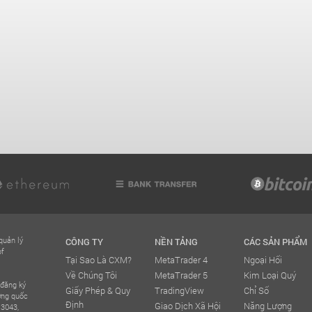
quản lý
CÔNG TY
NỀN TẢNG
CÁC SẢN PHẨM
of
Tại Sao Là CXM?
MetaTrader 4
Ngoại Hối
Về Chúng Tôi
MetaTrader 5
Kim Loại Quý
 đăng ký
Giấy Phép & Quy
TradingView
Chỉ Số
ơng quốc
Định
Giao Dịch Xã Hội
Năng Lượng
 3043,