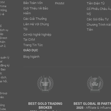
 CXM
Bảo Toàn Vốn
PAMM
Tiền Điện Tử
 Prime
Giới Thiệu Về Bảo
Cổ Phiếu Châu Âu
 Kông,
Hiểm
Mỹ
ỳ và
Các Giải Thưởng
Các Gói Đầu Tư
Liên Hệ Với Chúng
Chương Trình Ki
số
Tôi
Tiền
dịch vụ
lập
Cơ Hội Nghề Nghiệp
Direct
Tại CXM
hiện
Trang Tin Tức
uh 2,
GIÁO DỤC
Blog Ngành
quản lý
ial
 đăng ký
o Đạo
t.
 dịch,
ại hối,
 Group
nào.
GIAO DỊCH
BEST GOLD TRADING
BEST GLOBAL IB PART
hông
- Affiliate & Influen
 ĐẦU CHÂU
BROKER
2025
Cuba,