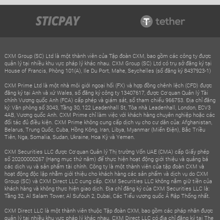
CXM Group (SC) Ltd là một thành viên của Tập đoàn CXM, bao gồm các công ty được
quản lý tại nhiều khu vực pháp lý khác nhau. CXM Group (SC) Ltd có trụ sở đăng ký tại
House of Francis, Phòng 101(A), Ile Du Port, Mahe, Seychelles (số đăng ký 8437923-1)
CXM Prime Ltd là một nhà môi giới ngoại hối (FX) và hợp đồng chênh lệch (CFD) được
đăng ký tại Anh và xứ Wales, số đăng ký công ty 13407617, được Cơ quan Quản lý Tài
chính Vương quốc Anh (FCA) cấp phép và giám sát, số tham chiếu 966753. Địa chỉ đăng
ký: Văn phòng số 3043, Tầng 30, 122 Leadenhall St, Tòa nhà Leadenhall, London, ECV3
4AB, Vương quốc Anh. CXM Prime chỉ làm việc với khách hàng chuyên nghiệp hoặc các
đối tác đủ điều kiện. CXM Prime không cung cấp dịch vụ cho cư dân của: Afghanistan,
Belarus, Trung Quốc, Cuba, Hồng Kông, Iran, Libya, Myanmar (Miến Điện), Bắc Triều
Tiên, Nga, Somalia, Sudan, Ukraine, Hoa Kỳ và Yemen.
CXM Securities LLC được Cơ quan Quản lý Thị trường Vốn UAE (CMA) cấp Giấy phép
số 20200000267 (Hạng mục thứ năm) để thực hiện hoạt động giới thiệu và quảng bá
các dịch vụ và sản phẩm tài chính. Công ty là một thành viên của tập đoàn CXM và
hoạt động độc lập nhằm giới thiệu cho khách hàng các sản phẩm và dịch vụ do CXM
Group (SC) và CXM Direct LLC cung cấp. CXM Securities LLC không nắm giữ tiền của
khách hàng và không thực hiện giao dịch. Địa chỉ đăng ký của CXM Securities LLC là:
Tầng 32, Al Salam Tower, Al Sufouh 2, Dubai, Các Tiểu vương quốc Ả Rập Thống nhất.
CXM Direct LLC là một thành viên thuộc Tập đoàn CXM, bao gồm các pháp nhân được
quản lý tại nhiều khu vực pháp lý khác nhau. CXM Direct LLC có địa chỉ đăng ký tại The