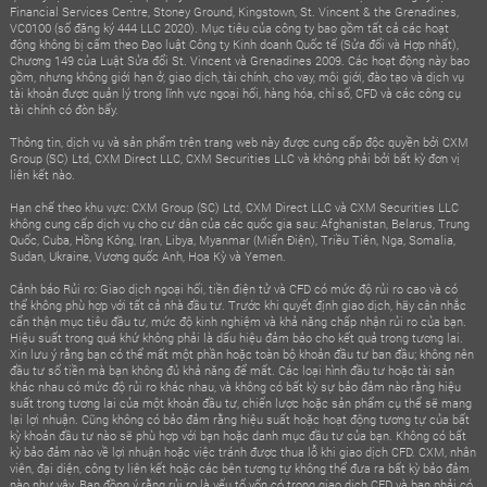
Financial Services Centre, Stoney Ground, Kingstown, St. Vincent & the Grenadines,
VC0100 (số đăng ký 444 LLC 2020). Mục tiêu của công ty bao gồm tất cả các hoạt
động không bị cấm theo Đạo luật Công ty Kinh doanh Quốc tế (Sửa đổi và Hợp nhất),
Chương 149 của Luật Sửa đổi St. Vincent và Grenadines 2009. Các hoạt động này bao
gồm, nhưng không giới hạn ở, giao dịch, tài chính, cho vay, môi giới, đào tạo và dịch vụ
tài khoản được quản lý trong lĩnh vực ngoại hối, hàng hóa, chỉ số, CFD và các công cụ
tài chính có đòn bẩy.
Thông tin, dịch vụ và sản phẩm trên trang web này được cung cấp độc quyền bởi CXM
Group (SC) Ltd, CXM Direct LLC, CXM Securities LLC và không phải bởi bất kỳ đơn vị
liên kết nào.
Hạn chế theo khu vực: CXM Group (SC) Ltd, CXM Direct LLC và CXM Securities LLC
không cung cấp dịch vụ cho cư dân của các quốc gia sau: Afghanistan, Belarus, Trung
Quốc, Cuba, Hồng Kông, Iran, Libya, Myanmar (Miến Điện), Triều Tiên, Nga, Somalia,
Sudan, Ukraine, Vương quốc Anh, Hoa Kỳ và Yemen.
Cảnh báo Rủi ro: Giao dịch ngoại hối, tiền điện tử và CFD có mức độ rủi ro cao và có
thể không phù hợp với tất cả nhà đầu tư. Trước khi quyết định giao dịch, hãy cân nhắc
cẩn thận mục tiêu đầu tư, mức độ kinh nghiệm và khả năng chấp nhận rủi ro của bạn.
Hiệu suất trong quá khứ không phải là dấu hiệu đảm bảo cho kết quả trong tương lai.
Xin lưu ý rằng bạn có thể mất một phần hoặc toàn bộ khoản đầu tư ban đầu; không nên
đầu tư số tiền mà bạn không đủ khả năng để mất. Các loại hình đầu tư hoặc tài sản
khác nhau có mức độ rủi ro khác nhau, và không có bất kỳ sự bảo đảm nào rằng hiệu
suất trong tương lai của một khoản đầu tư, chiến lược hoặc sản phẩm cụ thể sẽ mang
lại lợi nhuận. Cũng không có bảo đảm rằng hiệu suất hoặc hoạt động tương tự của bất
kỳ khoản đầu tư nào sẽ phù hợp với bạn hoặc danh mục đầu tư của bạn. Không có bất
kỳ bảo đảm nào về lợi nhuận hoặc việc tránh được thua lỗ khi giao dịch CFD. CXM, nhân
viên, đại diện, công ty liên kết hoặc các bên tương tự không thể đưa ra bất kỳ bảo đảm
nào như vậy. Bạn đồng ý rằng rủi ro là yếu tố vốn có trong giao dịch CFD và bạn phải có