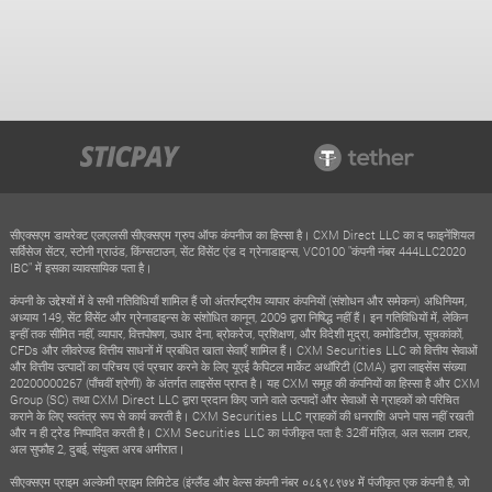
सीएक्सएम डायरेक्ट एलएलसी सीएक्सएम ग्रुप ऑफ कंपनीज का हिस्सा है। CXM Direct LLC का द फाइनेंशियल
सर्विसेज सेंटर, स्टोनी ग्राउंड, किंग्सटाउन, सेंट विंसेंट एंड द ग्रेनाडाइन्स, VC0100 "कंपनी नंबर 444LLC2020
IBC" में इसका व्यावसायिक पता है।
कंपनी के उद्देश्यों में वे सभी गतिविधियाँ शामिल हैं जो अंतर्राष्ट्रीय व्यापार कंपनियों (संशोधन और समेकन) अधिनियम,
अध्याय 149, सेंट विंसेंट और ग्रेनाडाइन्स के संशोधित कानून, 2009 द्वारा निषिद्ध नहीं हैं। इन गतिविधियों में, लेकिन
इन्हीं तक सीमित नहीं, व्यापार, वित्तपोषण, उधार देना, ब्रोकरेज, प्रशिक्षण, और विदेशी मुद्रा, कमोडिटीज, सूचकांकों,
CFDs और लीवरेज्ड वित्तीय साधनों में प्रबंधित खाता सेवाएँ शामिल हैं। CXM Securities LLC को वित्तीय सेवाओं
और वित्तीय उत्पादों का परिचय एवं प्रचार करने के लिए यूएई कैपिटल मार्केट अथॉरिटी (CMA) द्वारा लाइसेंस संख्या
20200000267 (पाँचवीं श्रेणी) के अंतर्गत लाइसेंस प्राप्त है। यह CXM समूह की कंपनियों का हिस्सा है और CXM
Group (SC) तथा CXM Direct LLC द्वारा प्रदान किए जाने वाले उत्पादों और सेवाओं से ग्राहकों को परिचित
कराने के लिए स्वतंत्र रूप से कार्य करती है। CXM Securities LLC ग्राहकों की धनराशि अपने पास नहीं रखती
और न ही ट्रेड निष्पादित करती है। CXM Securities LLC का पंजीकृत पता है: 32वीं मंज़िल, अल सलाम टावर,
अल सुफौह 2, दुबई, संयुक्त अरब अमीरात।
सीएक्सएम प्राइम अल्केमी प्राइम लिमिटेड (इंग्लैंड और वेल्स कंपनी नंबर ०८६९८९७४ में पंजीकृत एक कंपनी है, जो