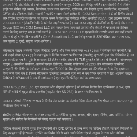
अध्याय 149, सेंट विंसेंट और ग्रेनाडाइन्स के संशोधित कानून, 2009 द्वारा निषिद्ध नहीं हैं। इन गतिविधियों में, लेकिन
इन्हीं तक सीमित नहीं, व्यापार, वित्तपोषण, उधार देना, ब्रोकरेज, प्रशिक्षण, और विदेशी मुद्रा, कमोडिटीज, सूचकांकों,
CFDs और लीवरेज्ड वित्तीय साधनों में प्रबंधित खाता सेवाएँ शामिल हैं। CXM Securities LLC को वित्तीय सेवाओं
और वित्तीय उत्पादों का परिचय एवं प्रचार करने के लिए यूएई कैपिटल मार्केट अथॉरिटी (CMA) द्वारा लाइसेंस संख्या
20200000267 (पाँचवीं श्रेणी) के अंतर्गत लाइसेंस प्राप्त है। यह CXM समूह की कंपनियों का हिस्सा है और CXM
Group (SC) तथा CXM Direct LLC द्वारा प्रदान किए जाने वाले उत्पादों और सेवाओं से ग्राहकों को परिचित
कराने के लिए स्वतंत्र रूप से कार्य करती है। CXM Securities LLC ग्राहकों की धनराशि अपने पास नहीं रखती
और न ही ट्रेड निष्पादित करती है। CXM Securities LLC का पंजीकृत पता है: 32वीं मंज़िल, अल सलाम टावर,
अल सुफौह 2, दुबई, संयुक्त अरब अमीरात।
सीएक्सएम प्राइम अल्केमी प्राइम लिमिटेड (इंग्लैंड और वेल्स कंपनी नंबर ०८६९८९७४ में पंजीकृत एक कंपनी है, जो
फर्म संदर्भ संख्या ६१२२३३ के तहत यूके के वित्तीय आचरण प्राधिकरण (एफसीए) द्वारा अधिकृत और विनियमित है) का
एक व्यापारिक नाम है। यूके के कार्यालय 13 लेडेन स्ट्रीट, लंदन E1 7LE यूनाइटेड किंगडम में स्थित हैं। सीएक्सएम
प्राइम 2 असंबंधित कंपनियों, अल्केमी प्राइम लिमिटेड, एफसीए पंजीकरण 612233 और सीएक्सएम डायरेक्ट
एलएलसी, सेंट विंसेंट के पंजीकरण 444एलएलसी2020 के बीच संयुक्त उद्यम को परिभाषित करने के लिए इस्तेमाल
किया जाने वाला नाम है, जिसमें सीएक्सएम डायरेक्ट एलएलसी मुख्य रूप से उन पेशेवर ग्राहकों के लिए अल्केमी प्राइम
लिमिटेड के परिचयकर्ता के रूप में कार्य करता है एक एफसीए पंजीकृत फर्म के साथ व्यापार।
CXM Group (SC) Ltd. एक एफएक्स और सीएफडी ब्रोकर है जो सेशेल्स वित्तीय सेवा प्राधिकरण (FSA) द्वारा
विनियमित विदेशी मुद्रा डीलर लाइसेंस (लाइसेंस नंबर SD 231) के तहत संचालित होता है।
CXM Global मॉरीशस गणराज्य के वित्तीय सेवा आयोग के अंतर्गत निवेश डीलर लाइसेंस संख्या GB21026337 द्वारा
नियंत्रित किया जाता है .
क्षेत्रीय प्रतिबंध: सीएक्सएम डायरेक्ट एलएलसी अल्जीरिया, यूएसए, कनाडा, चीन, ईरान, सीरिया, उत्तर कोरिया, म्यांमार,
सूडान और सीरिया के निवासियों को सेवाएं प्रदान नहीं करता है।
जोखिम चेतावनी: विदेशी मुद्रा, क्रिप्टोकरेंसी और CFD ट्रेडिंग में उच्च स्तर का जोखिम होता है, जो सभी निवेशकों के
लिए उपयुक्त नहीं हो सकता। ट्रेडिंग का निर्णय लेने से पहले अपने निवेश उद्देश्यों, अनुभव के स्तर और जोखिम