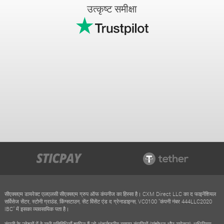
उत्कृष्ट समीक्षा
सीएक्सएम डायरेक्ट एलएलसी सीएक्सएम ग्रुप ऑफ कंपनीज का हिस्सा है। CXM Direct LLC का द फाइनेंशियल
सर्विसेज सेंटर, स्टोनी ग्राउंड, किंग्सटाउन, सेंट विंसेंट एंड द ग्रेनाडाइन्स, VC0100 "कंपनी नंबर 444LLC2020
IBC" में इसका व्यावसायिक पता है।
कंपनी के उद्देश्यों में वे सभी गतिविधियाँ शामिल हैं जो अंतर्राष्ट्रीय व्यापार कंपनियों (संशोधन और समेकन) अधिनियम,