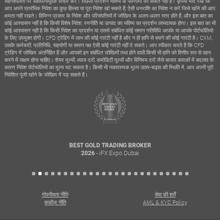
सहनशीलता पर सावधानीपूर्वक विचार करें। पिछला प्रदर्शन भविष्य के परिणामों का संकेत नहीं है। कृपया याद रखें कि
आप अपने प्रारंभिक निवेश का कुछ हिस्सा या पूरा निवेश खो सकते हैं; ऐसी धनराशि का निवेश न करें जिसे खोने की आप
क्षमता नहीं रखते। विभिन्न प्रकार के निवेश और परिसंपत्तियों में जोखिम के अलग-अलग स्तर होते हैं, और इस बात का
कोई आश्वासन नहीं है कि किसी विशेष निवेश, रणनीति या उत्पाद का भविष्य का प्रदर्शन लाभदायक होगा। इस बात का भी
कोई आश्वासन नहीं है कि किसी निवेश का प्रदर्शन या उससे संबंधित कोई समान गतिविधि आपके या आपके पोर्टफोलियो
के लिए उपयुक्त होगी। CFD ट्रेडिंग में लाभ की कोई गारंटी नहीं है और न ही हानि से बचने की कोई गारंटी है। CXM,
उसके कर्मचारी, प्रतिनिधि, सहयोगी या समान पक्ष ऐसी कोई गारंटी नहीं दे सकते। आप स्वीकार करते हैं कि CFD
ट्रेडिंग में जोखिम अंतर्निहित हैं और आपको इन संबंधित जोखिमों तथा होने वाली किसी भी हानि को वित्तीय रूप से वहन
करने में सक्षम होना चाहिए। शेयर मूल्यों, ब्याज दरों, कमोडिटी मूल्यों और विनिमय दरों जैसे बाजार कारकों में बदलाव के
कारण निवेश पोर्टफोलियो का मूल्य घट सकता है। किसी भी नकारात्मक मूल्य उतार-चढ़ाव की स्थिति में, आप अपनी पूरी
निवेशित पूंजी खोने के जोखिम में पड़ सकते हैं।
BEST GOLD TRADING BROKER
- iFX Expo Dubai
2026
गोपनीयता नीति
सेवा की शर्तें
कुकीज़ नीति
AML & KYC Policy