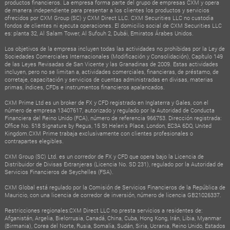
productos financieros. La empresa forma parte del grupo de empresas CXM y opera
de manera independiente para presentar a los clientes los productos y servicios
ofrecidos por CXM Group (SC) y CXM Direct LLC. CXM Securities LLC no custodia
fondos de clientes ni ejecuta operaciones. El domicilio social de CXM Securities LLC
es: planta 32, Al Salam Tower, Al Sufouh 2, Dubái, Emiratos Árabes Unidos.
Los objetivos de la empresa incluyen todas las actividades no prohibidas por la Ley de
Sociedades Comerciales Internacionales (Modificación y Consolidación), Capítulo 149
de las Leyes Revisadas de San Vicente y las Granadinas de 2009. Estas actividades
incluyen, pero no se limitan a, actividades comerciales, financieras, de préstamo, de
corretaje, capacitación y servicios de cuentas administradas en divisas, materias
primas, índices, CFDs e instrumentos financieros apalancados.
CXM Prime Ltd es un broker de FX y CFD registrado en Inglaterra y Gales, con el
número de empresa 13407617, autorizado y regulado por la Autoridad de Conducta
Financiera del Reino Unido (FCA), número de referencia 966753. Dirección registrada:
Office No. 518 Signature by Regus, 15 St Helen's Place, London, EC3A 6DQ, United
Kingdom.CXM Prime trabaja exclusivamente con clientes profesionales o
contrapartes elegibles.
CXM Group (SC) Ltd. es un corredor de FX y CFD que opera bajo la Licencia de
Distribuidor de Divisas Extranjeras (Licencia No. SD 231), regulado por la Autoridad de
Servicios Financieros de Seychelles (FSA).
CXM Global está regulado por la Comisión de Servicios Financieros de la República de
Mauricio, con una licencia de corredor de inversión, número de licencia GB21026337.
Restricciones regionales:CXM Direct LLC no presta servicios a residentes de:
Afganistán, Argelia, Bielorrusia, Canadá, China, Cuba, Hong Kong, Irán, Libia, Myanmar
(Birmania), Corea del Norte, Rusia, Somalia, Sudán, Siria, Ucrania, Reino Unido, Estados