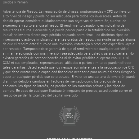
Unidos y Yemen.
Advertencia de Riesgo: La negociación de divisas, criptomonedas y CFD conlleva un
alto nivel de riesgo y puede no ser adecuada para todos los inversores. Antes de
decidir operar, considere cuidadosamente sus objetivos de inversión, su nivel de
experiencia y su tolerancia al riesgo. El rendimiento pasado no es indicativo de
resultados futuros. Recuerde que puede perder parte o la totalidad de su inversión
inicial; no invierta dinero cuya pérdida no pueda permitirse. Los distintos tipos de
inversiones o activos implican diferentes grados de riesgo, y no existe garantía alguna
de que el rendimiento futuro de una inversión, estrategia o producto específico vaya a
ser rentable. Tampoco existe garantía de que el rendimiento o cualquier actividad
similar relacionada con una inversión sea adecuado para usted o para su cartera. No
existen garantías de obtener beneficios ni de evitar pérdidas al operar con CFD. Ni
CXM ni sus empleados, representantes, afiliados o partes similares pueden ofrecer
tales garantías. Usted acepta que los riesgos son inherentes a la negociación de CFD
y que debe contar con la capacidad financiera necesaria para asumir dichos riesgos y
soportar cualquier pérdida que se produzca. El valor de una cartera de inversión puede
disminuir debido a cambios en factores de mercado como los precios de las
acciones, los tipos de interés, los precios de las materias primas y los tipos de
cambio. En caso de cualquier fluctuación negativa de precios, usted puede correr el
riesgo de perder la totalidad del capital invertido.