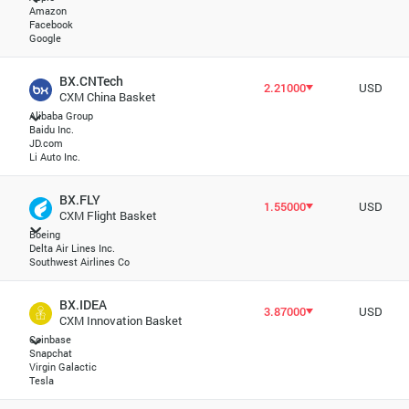
Amazon
Facebook
Google
BX.CNTech
2.21000
USD
CXM China Basket
Alibaba Group
Baidu Inc.
JD.com
Li Auto Inc.
BX.FLY
1.55000
USD
CXM Flight Basket
Boeing
Delta Air Lines Inc.
Southwest Airlines Co
BX.IDEA
3.87000
USD
CXM Innovation Basket
Coinbase
Snapchat
Virgin Galactic
Tesla