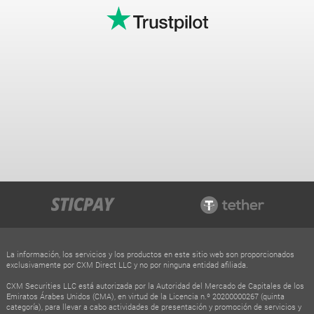
La información, los servicios y los productos en este sitio web son proporcionados
exclusivamente por CXM Direct LLC y no por ninguna entidad afiliada.
CXM Securities LLC está autorizada por la Autoridad del Mercado de Capitales de los
Emiratos Árabes Unidos (CMA), en virtud de la Licencia n.º 20200000267 (quinta
categoría), para llevar a cabo actividades de presentación y promoción de servicios y