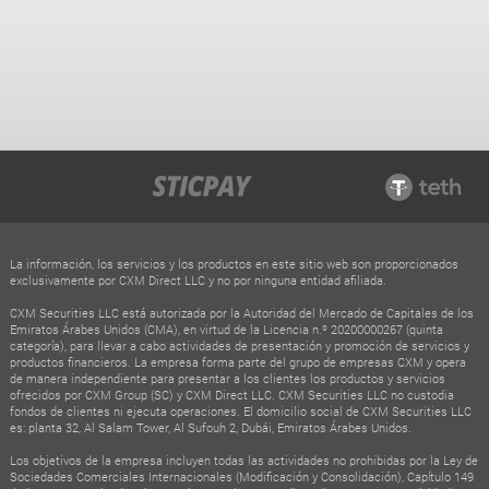
La información, los servicios y los productos en este sitio web son proporcionados
exclusivamente por CXM Direct LLC y no por ninguna entidad afiliada.
CXM Securities LLC está autorizada por la Autoridad del Mercado de Capitales de los
Emiratos Árabes Unidos (CMA), en virtud de la Licencia n.º 20200000267 (quinta
categoría), para llevar a cabo actividades de presentación y promoción de servicios y
productos financieros. La empresa forma parte del grupo de empresas CXM y opera
de manera independiente para presentar a los clientes los productos y servicios
ofrecidos por CXM Group (SC) y CXM Direct LLC. CXM Securities LLC no custodia
fondos de clientes ni ejecuta operaciones. El domicilio social de CXM Securities LLC
es: planta 32, Al Salam Tower, Al Sufouh 2, Dubái, Emiratos Árabes Unidos.
Los objetivos de la empresa incluyen todas las actividades no prohibidas por la Ley de
Sociedades Comerciales Internacionales (Modificación y Consolidación), Capítulo 149