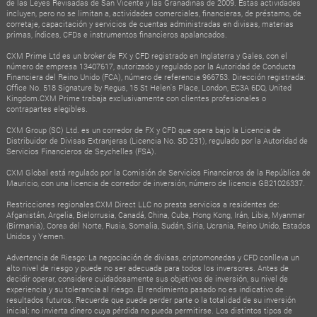
de las Leyes Revisadas de San Vicente y las Granadinas de 2009. Estas actividades
incluyen, pero no se limitan a, actividades comerciales, financieras, de préstamo, de
corretaje, capacitación y servicios de cuentas administradas en divisas, materias
primas, índices, CFDs e instrumentos financieros apalancados.
CXM Prime Ltd es un broker de FX y CFD registrado en Inglaterra y Gales, con el
número de empresa 13407617, autorizado y regulado por la Autoridad de Conducta
Financiera del Reino Unido (FCA), número de referencia 966753. Dirección registrada:
Office No. 518 Signature by Regus, 15 St Helen's Place, London, EC3A 6DQ, United
Kingdom.CXM Prime trabaja exclusivamente con clientes profesionales o
contrapartes elegibles.
CXM Group (SC) Ltd. es un corredor de FX y CFD que opera bajo la Licencia de
Distribuidor de Divisas Extranjeras (Licencia No. SD 231), regulado por la Autoridad de
Servicios Financieros de Seychelles (FSA).
CXM Global está regulado por la Comisión de Servicios Financieros de la República de
Mauricio, con una licencia de corredor de inversión, número de licencia GB21026337.
Restricciones regionales:CXM Direct LLC no presta servicios a residentes de:
Afganistán, Argelia, Bielorrusia, Canadá, China, Cuba, Hong Kong, Irán, Libia, Myanmar
(Birmania), Corea del Norte, Rusia, Somalia, Sudán, Siria, Ucrania, Reino Unido, Estados
Unidos y Yemen.
Advertencia de Riesgo: La negociación de divisas, criptomonedas y CFD conlleva un
alto nivel de riesgo y puede no ser adecuada para todos los inversores. Antes de
decidir operar, considere cuidadosamente sus objetivos de inversión, su nivel de
experiencia y su tolerancia al riesgo. El rendimiento pasado no es indicativo de
resultados futuros. Recuerde que puede perder parte o la totalidad de su inversión
inicial; no invierta dinero cuya pérdida no pueda permitirse. Los distintos tipos de