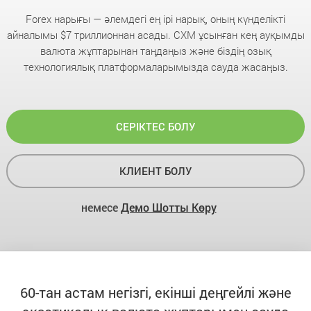
Forex нарығы — әлемдегі ең ірі нарық, оның күнделікті
айналымы $7 триллионнан асады. CXM ұсынған кең ауқымды
валюта жұптарынан таңдаңыз және біздің озық
технологиялық платформаларымызда сауда жасаңыз.
СЕРІКТЕС БОЛУ
КЛИЕНТ БОЛУ
немесе
Демо Шотты Көру
60-тан астам негізгі, екінші деңгейлі және