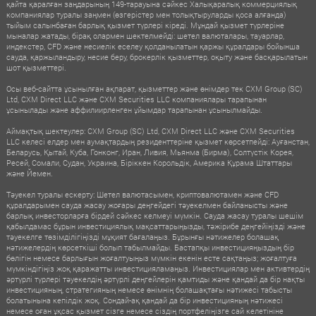
қайта қаралған заңдарының 149-тарауына сәйкес Халықаралық коммерциялық
компаниялар туралы заңмен (өзгерістер мен толықтыруларды қоса алғанда)
тыйым салынбаған барлық қызмет түрлері кіреді. Мұндай қызмет түрлеріне
мыналар жатады, бірақ олармен шектелмейді: шетел валюталары, тауарлар,
индекстер, CFD және несиелік еселеу қолданылатын қаржы құралдары бойынша
сауда, қаржыландыру, несие беру, брокерлік қызметтер, оқыту және басқарылатын
шот қызметтері.
Осы веб-сайтта ұсынылған ақпарат, қызметтер және өнімдер тек CXM Group (SC)
Ltd, CXM Direct LLC және CXM Securities LLC компаниялары тарапынан
ұсынылады және аффилиирленген ұйымдар тарапынан ұсынылмайды.
Аймақтық шектеулер: CXM Group (SC) Ltd, CXM Direct LLC және CXM Securities
LLC келесі елдер мен аумақтардың резиденттеріне қызмет көрсетпейді: Ауғанстан,
Беларусь, Қытай, Куба, Гонконг, Иран, Ливия, Мьянма (Бирма), Солтүстік Корея,
Ресей, Сомали, Судан, Украина, Біріккен Корольдік, Америка Құрама Штаттары
және Йемен.
Тәуекел туралы ескерту: Шетел валютасымен, криптовалютамен және CFD
құралдарымен сауда жасау жоғары деңгейдегі тәуекелмен байланысты және
барлық инвесторларға бірдей сәйкес келмеуі мүмкін. Сауда жасау туралы шешім
қабылдамас бұрын инвестициялық мақсаттарыңызды, тәжірибе деңгейіңізді және
тәуекелге төзімділігіңізді мұқият бағалаңыз. Бұрынғы нәтижелер болашақ
нәтижелердің көрсеткіші болып табылмайды. Бастапқы инвестицияңыздың бір
бөлігін немесе барлығын жоғалтуыңыз мүмкін екенін есте сақтаңыз; жоғалтуға
мүмкіндігіңіз жоқ қаражатты инвестицияламаңыз. Инвестициялар мен активтердің
әртүрлі түрлері тәуекелдің әртүрлі деңгейлерін қамтиды және қандай да бір нақты
инвестицияның, стратегияның немесе өнімнің болашақтағы нәтижесі табысты
болатынына кепілдік жоқ. Сондай-ақ қандай да бір инвестицияның нәтижесі
немесе оған ұқсас қызмет сізге немесе сіздің портфеліңізге сай келетініне