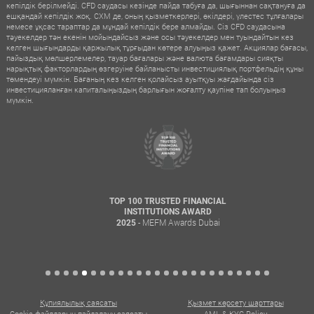
кепілдік берілмейді. CFD саудасы кезінде пайда табуға да, шығыннан сақтануға да
ешқандай кепілдік жоқ. CXM де, оның қызметкерлері, өкілдері, үлестес тұлғалары
немесе ұқсас тараптар да мұндай кепілдік бере алмайды. Сіз CFD саудасына
тәуекелдер тән екенін мойындайсыз және осы тәуекелдер мен туындайтын кез
келген шығындарды қаржылық тұрғыдан көтере алуыңыз қажет. Акциялар бағасы,
пайыздық мөлшерлемелер, тауар бағалары және валюта бағамдары сияқты
нарықтық факторлардың өзгеруіне байланысты инвестициялық портфельдің құны
төмендеуі мүмкін. Бағаның кез келген қолайсыз ауытқуы жағдайында сіз
инвестицияланған капиталыңыздың барлығын жоғалту қаупіне тап болуыңыз
мүмкін.
TOP 100 TRUSTED FINANCIAL
INSTITUTIONS AWARD
- MEFM Awards Dubai
2025
Құпиялылық саясаты
Қызмет көрсету шарттары
Cookie файлдарын пайдалану саясаты
AML & KYC Policy