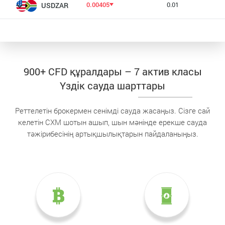
0.00405
0.01
USDZAR
900+ CFD құралдары – 7 актив класы
Үздік сауда шарттары
Реттелетін брокермен сенімді сауда жасаңыз. Сізге сай
келетін CXM шотын ашып, шын мәнінде ерекше сауда
тәжірибесінің артықшылықтарын пайдаланыңыз.