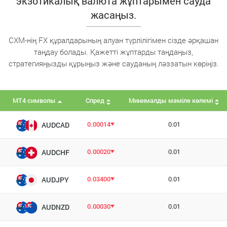
экзотикалық валюта жұптарымен сауда
жасаңыз.
CXM-нің FX құралдарының алуан түрлілігімен сізде әрқашан
таңдау болады. Қажетті жұптарды таңдаңыз,
стратегияңызды құрыңыз және сауданың ләззатын көріңіз.
MT4 символы
Спред
Минималды мәміле көлемі
0.00014
0.01
AUDCAD
0.00020
0.01
AUDCHF
0.03400
0.01
AUDJPY
0.00030
0.01
AUDNZD