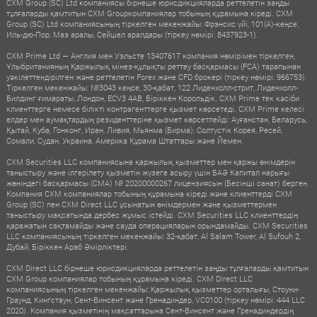
CXM Group (SC) Ltd компаниясы бірнеше юрисдикцияларда реттелетін заңды
тұлғаларды қамтитын CXM Groupкомпаниялар тобының құрамына кіреді. CXM
Group (SC) Ltd компаниясының тіркелген мекенжайы: Фрэнсис үйі, 101(A)-кеңсе,
Иль-дю-Пор, Маэ аралы, Сейшел аралдары (тіркеу нөмірі: 8437923-1).
CXM Prime Ltd — Англия мен Уэльсте 13407617 компания нөмірімен тіркелген,
Ұлыбританияның Қаржылық мінез-құлықты реттеу басқармасы (FCA) тарапынан
уәкілеттендірілген және реттелетін Forex және CFD брокері (тіркеу нөмірі: 966753).
Тіркелген мекенжайы: №3043 кеңсе, 30-қабат, 122 Лиденхолл-стрит, Лиденхолл-
Билдинг ғимараты, Лондон, ECV3 4AB, Біріккен Корольдік. CXM Prime тек кәсіби
клиенттерге немесе білікті контрагенттерге қызмет көрсетеді. CXM Prime келесі
елдер мен аумақтардың резиденттеріне қызмет көрсетпейді: Ауғанстан, Беларусь,
Қытай, Куба, Гонконг, Иран, Ливия, Мьянма (Бирма), Солтүстік Корея, Ресей,
Сомали, Судан, Украина, Америка Құрама Штаттары және Йемен.
CXM Securities LLC компаниясына қаржылық қызметтер мен қаржы өнімдерін
таныстыру және ілгерілету қызметін жүзеге асыру үшін БАӘ Капитал нарығы
жөніндегі басқармасы (CMA) № 20200000267 лицензиясын (Бесінші санат) берген.
Компания CXM компаниялар тобының құрамына кіреді және клиенттерді CXM
Group (SC) пен CXM Direct LLC ұсынатын өнімдермен және қызметтермен
таныстыру мақсатында дербес жұмыс істейді. CXM Securities LLC клиенттердің
қаражатын сақтамайды және сауда операцияларын орындамайды. CXM Securities
LLC компаниясының тіркелген мекенжайы: 32-қабат, Al Salam Tower, Al Sufouh 2,
Дубай, Біріккен Араб Әмірліктері.
CXM Direct LLC бірнеше юрисдикцияларда реттелетін заңды тұлғаларды қамтитын
CXM Group компаниялар тобының құрамына кіреді. CXM Direct LLC
компаниясының тіркелген мекенжайы: Қаржылық қызметтер орталығы, Стоуни-
Граунд, Кингстаун, Сент-Винсент және Гренадиндер, VC0100 (тіркеу нөмірі: 444 LLC
2020). Компания қызметінің мақсаттарына Сент-Винсент және Гренадиндердің