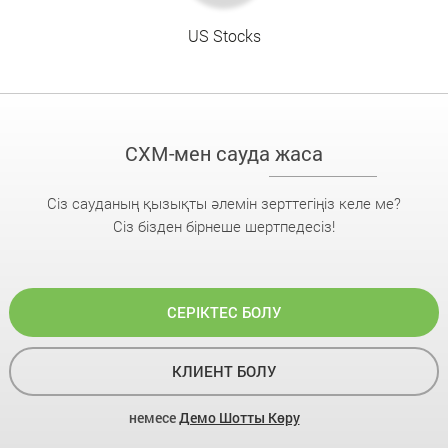
US Stocks
CXM-мен сауда жаса
Сіз сауданың қызықты әлемін зерттегіңіз келе ме?
Сіз бізден бірнеше шертпедесіз!
СЕРІКТЕС БОЛУ
КЛИЕНТ БОЛУ
немесе
Демо Шотты Көру