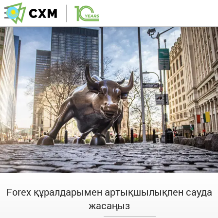
Forex құралдарымен артықшылықпен сауда
жасаңыз