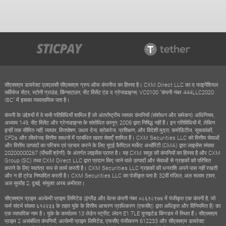
सीएक्सएम डायरेक्ट एलएलसी सीएक्सएम ग्रुप ऑफ कंपनीज का हिस्सा है। CXM Direct LLC का द फाइनेंशियल
सर्विसेज सेंटर, स्टोनी ग्राउंड, किंग्सटाउन, सेंट विंसेंट एंड द ग्रेनाडाइन्स, VC0100 "कंपनी नंबर 444LLC2020
IBC" में इसका व्यावसायिक पता है।
कंपनी के उद्देश्यों में वे सभी गतिविधियाँ शामिल हैं जो अंतर्राष्ट्रीय व्यापार कंपनियों (संशोधन और समेकन) अधिनियम,
अध्याय 149, सेंट विंसेंट और ग्रेनाडाइन्स के संशोधित कानून, 2009 द्वारा निषिद्ध नहीं हैं। इन गतिविधियों में, लेकिन
इन्हीं तक सीमित नहीं, व्यापार, वित्तपोषण, उधार देना, ब्रोकरेज, प्रशिक्षण, और विदेशी मुद्रा, कमोडिटीज, सूचकांकों,
CFDs और लीवरेज्ड वित्तीय साधनों में प्रबंधित खाता सेवाएँ शामिल हैं। CXM Securities LLC को वित्तीय सेवाओं
और वित्तीय उत्पादों का परिचय एवं प्रचार करने के लिए यूएई कैपिटल मार्केट अथॉरिटी (CMA) द्वारा लाइसेंस संख्या
20200000267 (पाँचवीं श्रेणी) के अंतर्गत लाइसेंस प्राप्त है। यह CXM समूह की कंपनियों का हिस्सा है और CXM
Group (SC) तथा CXM Direct LLC द्वारा प्रदान किए जाने वाले उत्पादों और सेवाओं से ग्राहकों को परिचित
कराने के लिए स्वतंत्र रूप से कार्य करती है। CXM Securities LLC ग्राहकों की धनराशि अपने पास नहीं रखती
और न ही ट्रेड निष्पादित करती है। CXM Securities LLC का पंजीकृत पता है: 32वीं मंज़िल, अल सलाम टावर,
अल सुफौह 2, दुबई, संयुक्त अरब अमीरात।
सीएक्सएम प्राइम अल्केमी प्राइम लिमिटेड (इंग्लैंड और वेल्स कंपनी नंबर ०८६९८९७४ में पंजीकृत एक कंपनी है, जो
फर्म संदर्भ संख्या ६१२२३३ के तहत यूके के वित्तीय आचरण प्राधिकरण (एफसीए) द्वारा अधिकृत और विनियमित है) का
एक व्यापारिक नाम है। यूके के कार्यालय 13 लेडेन स्ट्रीट, लंदन E1 7LE यूनाइटेड किंगडम में स्थित हैं। सीएक्सएम
प्राइम 2 असंबंधित कंपनियों, अल्केमी प्राइम लिमिटेड, एफसीए पंजीकरण 612233 और सीएक्सएम डायरेक्ट